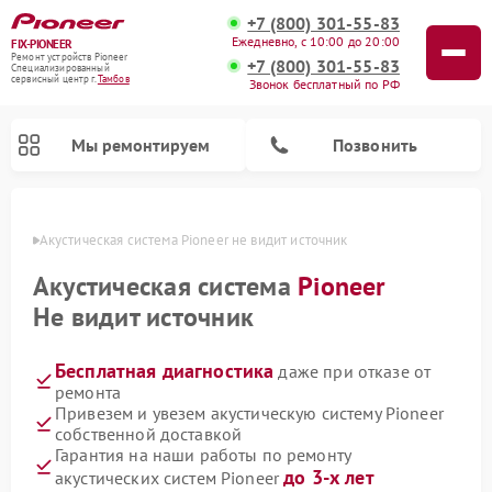
+7 (800) 301-55-83
Ежедневно, с 10:00 до 20:00
FIX-PIONEER
Ремонт устройств Pioneer
+7 (800) 301-55-83
Специализированный
cервисный центр г.
Тамбов
Звонок бесплатный по РФ
Мы ремонтируем
Позвонить
мбове
Акустическая система Pioneer не видит источник
Акустическая система
Pioneer
Не видит источник
Бесплатная диагностика
даже при отказе от
ремонта
Привезем и увезем акустическую систему Pioneer
собственной доставкой
Ремонт микшерных пультов Pioneer
Ремонт проигрывателей винила Pioneer
Ремонт парогенераторов Pioneer
Ремонт роботов-пылесосов Pioneer
Гарантия на наши работы по ремонту
до 3-х лет
акустических систем Pioneer