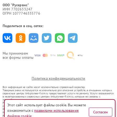
ООО "Русервис"
ИНН 7702633247
ОГРН 1077746335776
Поделиться в соц. сетях:
Мы принимаем
все формы оплаты
Политика конфиденциальности
Вся информация на сайте носит исключительно справочный характер.
Товарные знаки используются исключительно для описания устройств, в отношении которых
сервисные центры tmb.pioneer-fixim.ru предоставляют услуги по ремонту. Услуги оказываются
в неавторизованных сервисных центрах tmb.pioneer-fixim.ru, которые не связаны с
правообладателями товарных знаков или их официальными представителями.
Ремонт осуществляется для устройств, уже введенных в гражданский оборот в соответствии
Этот сайт использует файлы cookie. Вы можете
со статьей 1487 ГК РФ.
Использование товарных знаков не преследует цели индивидуализации услуг или введения
ознакомиться с
правилами использования
Согласен
потребителей в заблуждение, а служит для информирования о предоставляемых услугах по
ремонту техники указанных брендов.
файлов cookie