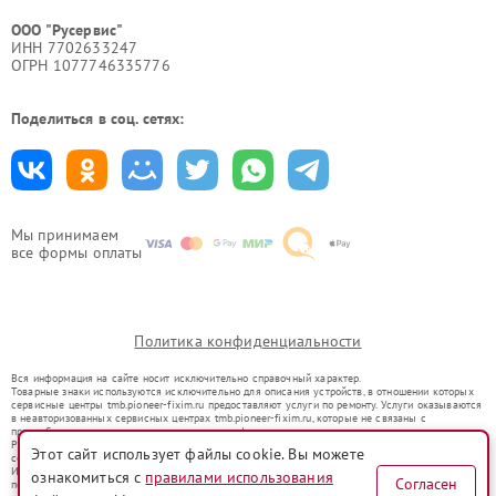
ООО "Русервис"
ИНН 7702633247
ОГРН 1077746335776
Поделиться в соц. сетях:
Мы принимаем
все формы оплаты
Политика конфиденциальности
Вся информация на сайте носит исключительно справочный характер.
Товарные знаки используются исключительно для описания устройств, в отношении которых
сервисные центры tmb.pioneer-fixim.ru предоставляют услуги по ремонту. Услуги оказываются
в неавторизованных сервисных центрах tmb.pioneer-fixim.ru, которые не связаны с
правообладателями товарных знаков или их официальными представителями.
Ремонт осуществляется для устройств, уже введенных в гражданский оборот в соответствии
Этот сайт использует файлы cookie. Вы можете
со статьей 1487 ГК РФ.
Использование товарных знаков не преследует цели индивидуализации услуг или введения
ознакомиться с
правилами использования
Согласен
потребителей в заблуждение, а служит для информирования о предоставляемых услугах по