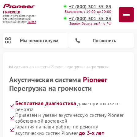
+7 (800) 301-55-83
Ежедневно, с 10:00 до 20:00
FIX-PIONEER
Ремонт устройств Pioneer
+7 (800) 301-55-83
Специализированный
cервисный центр г.
Тамбов
Звонок бесплатный по РФ
Мы ремонтируем
Позвонить
мбове
Акустическая система Pioneer перегрузка на громкости
Акустическая система
Pioneer
Перегрузка на громкости
Бесплатная диагностика
даже при отказе от
ремонта
Привезем и увезем акустическую систему Pioneer
собственной доставкой
Ремонт микшерных пультов Pioneer
Ремонт проигрывателей винила Pioneer
Ремонт парогенераторов Pioneer
Ремонт роботов-пылесосов Pioneer
Гарантия на наши работы по ремонту
до 3-х лет
акустических систем Pioneer