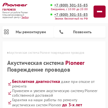
+7 (800) 301-55-83
Ежедневно, с 10:00 до 20:00
FIX-PIONEER
Ремонт устройств Pioneer
+7 (800) 301-55-83
Специализированный
cервисный центр г.
Тамбов
Звонок бесплатный по РФ
Мы ремонтируем
Позвонить
мбове
Акустическая система Pioneer повреждение проводов
Акустическая система
Pioneer
Повреждение проводов
Бесплатная диагностика
даже при отказе от
ремонта
Привезем и увезем акустическую систему Pioneer
собственной доставкой
Ремонт микшерных пультов Pioneer
Ремонт проигрывателей винила Pioneer
Ремонт парогенераторов Pioneer
Ремонт роботов-пылесосов Pioneer
Гарантия на наши работы по ремонту
до 3-х лет
акустических систем Pioneer