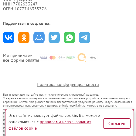
ИНН 7702633247
ОГРН 1077746335776
Поделиться в соц. сетях:
Мы принимаем
все формы оплаты
Политика конфиденциальности
Вся информация на сайте носит исключительно справочный характер.
Товарные знаки используются исключительно для описания устройств, в отношении которых
сервисные центры tmb.pioneer-fixim.ru предоставляют услуги по ремонту. Услуги оказываются
в неавторизованных сервисных центрах tmb.pioneer-fixim.ru, которые не связаны с
правообладателями товарных знаков или их официальными представителями.
Ремонт осуществляется для устройств, уже введенных в гражданский оборот в соответствии
Этот сайт использует файлы cookie. Вы можете
со статьей 1487 ГК РФ.
Использование товарных знаков не преследует цели индивидуализации услуг или введения
ознакомиться с
правилами использования
Согласен
потребителей в заблуждение, а служит для информирования о предоставляемых услугах по
ремонту техники указанных брендов.
файлов cookie
Представленная на сайте информация не является публичной офертой, определяемой
положениями Статьи 437(2) Гражданского кодекса РФ