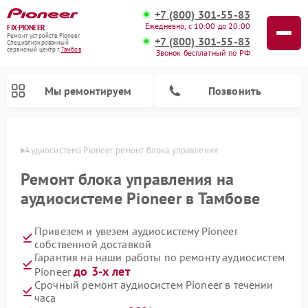
+7 (800) 301-55-83
Ежедневно, с 10:00 до 20:00
FIX-PIONEER
Ремонт устройств Pioneer
+7 (800) 301-55-83
Специализированный
cервисный центр г.
Тамбов
Звонок бесплатный по РФ
Мы ремонтируем
Позвонить
мбове
Аудиосистема Pioneer ремонт блока управления
Ремонт блока управления на
аудиосистеме Pioneer в Тамбове
Привезем и увезем аудиосистему Pioneer
собственной доставкой
Гарантия на наши работы по ремонту аудиосистем
до 3-х лет
Pioneer
Ремонт парогенераторов Pioneer
Ремонт роботов-пылесосов Pioneer
Ремонт акустических систем Pioneer
Ремонт проигрывателей винила Pioneer
Ремонт микшерных пультов Pioneer
Срочный ремонт аудиосистем Pioneer в течении
часа