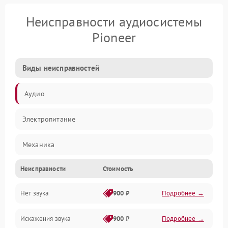
Неисправности аудиосистемы
Pioneer
Виды неисправностей
Аудио
Электропитание
Механика
Неисправности
Стоимость
Управление
Нет звука
900 ₽
Подробнее →
Корпус/Герметичность
Искажения звука
900 ₽
Подробнее →
Электронные компоненты