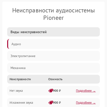
Неисправности аудиосистемы
Pioneer
Виды неисправностей
Аудио
Электропитание
Механика
Неисправности
Стоимость
Управление
Нет звука
900 ₽
Подробнее →
Корпус/Герметичность
Искажения звука
900 ₽
Подробнее →
Электронные компоненты