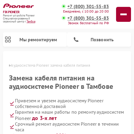
+7 (800) 301-55-83
Ежедневно, с 10:00 до 20:00
FIX-PIONEER
Ремонт устройств Pioneer
+7 (800) 301-55-83
Специализированный
cервисный центр г.
Тамбов
Звонок бесплатный по РФ
Мы ремонтируем
Позвонить
мбове
Аудиосистема Pioneer замена кабеля питания
Замена кабеля питания на
аудиосистеме Pioneer в Тамбове
Привезем и увезем аудиосистему Pioneer
собственной доставкой
Гарантия на наши работы по ремонту аудиосистем
до 3-х лет
Pioneer
Ремонт парогенераторов Pioneer
Ремонт роботов-пылесосов Pioneer
Ремонт акустических систем Pioneer
Ремонт проигрывателей винила Pioneer
Ремонт микшерных пультов Pioneer
Срочный ремонт аудиосистем Pioneer в течении
часа