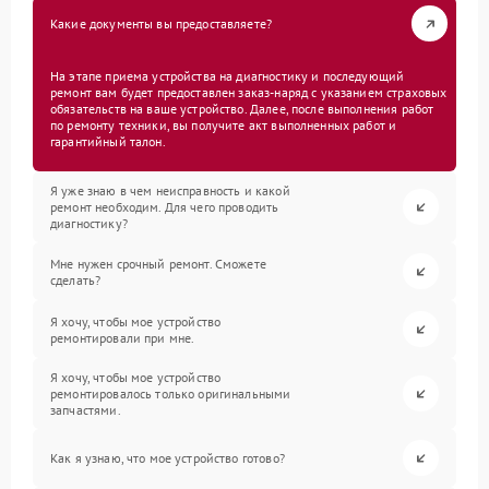
Какие документы вы предоставляете?
На этапе приема устройства на диагностику и последующий
ремонт вам будет предоставлен заказ-наряд с указанием страховых
обязательств на ваше устройство. Далее, после выполнения работ
по ремонту техники, вы получите акт выполненных работ и
гарантийный талон.
Я уже знаю в чем неисправность и какой
ремонт необходим. Для чего проводить
диагностику?
Мне нужен срочный ремонт. Сможете
сделать?
Я хочу, чтобы мое устройство
ремонтировали при мне.
Я хочу, чтобы мое устройство
ремонтировалось только оригинальными
запчастями.
Как я узнаю, что мое устройство готово?