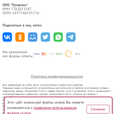
ООО "Русервис"
ИНН 7702633247
ОГРН 1077746335776
Поделиться в соц. сетях:
Мы принимаем
все формы оплаты
Политика конфиденциальности
Вся информация на сайте носит исключительно справочный характер.
Товарные знаки используются исключительно для описания устройств, в отношении которых
сервисные центры tmb.pioneer-fixim.ru предоставляют услуги по ремонту. Услуги оказываются
в неавторизованных сервисных центрах tmb.pioneer-fixim.ru, которые не связаны с
правообладателями товарных знаков или их официальными представителями.
Ремонт осуществляется для устройств, уже введенных в гражданский оборот в соответствии
Этот сайт использует файлы cookie. Вы можете
со статьей 1487 ГК РФ.
Использование товарных знаков не преследует цели индивидуализации услуг или введения
ознакомиться с
правилами использования
Согласен
потребителей в заблуждение, а служит для информирования о предоставляемых услугах по
ремонту техники указанных брендов.
файлов cookie