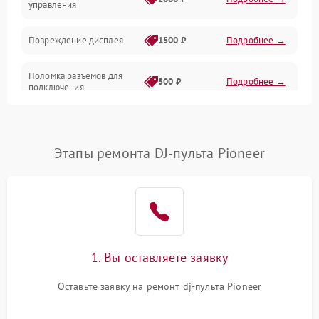
управления
Повреждение дисплея
1500 ₽
Подробнее →
Поломка разъемов для
500 ₽
Подробнее →
подключения
Неисправность системы
1000 ₽
Подробнее →
питания
Этапы ремонта DJ-пульта Pioneer
Повреждение проводов
500 ₽
Подробнее →
Неисправность системы
1000 ₽
Подробнее →
защиты от перегрузок
Поломка системы
1. Вы оставляете заявку
автоматического
1000 ₽
Подробнее →
отключения
Оставьте заявку на ремонт dj-пульта Pioneer
Неисправность системы