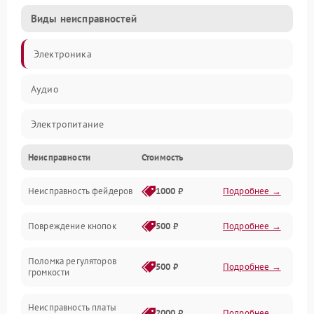
Виды неисправностей
Электроника
Аудио
Электропитание
Неисправности
Стоимость
Управление
Неисправность фейдеров
1000 ₽
Подробнее →
Интерфейсы
Повреждение кнопок
500 ₽
Подробнее →
Механические повреждения
Поломка регуляторов
Механика
500 ₽
Подробнее →
громкости
Корпус/Герметичность
Неисправность платы
2000 ₽
Подробнее →