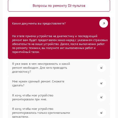
Вопросы по ремонту DJ-пультов
Какие документы вы предоставляете?
На этапе приема устройства на диагностику и последующий
ремонт вам будет предоставлен заказ-наряд с указанием страховых
обязательств на ваше устройство. Далее, после выполнения работ
по ремонту техники, вы получите акт выполненных работ и
гарантийный талон.
Я уже знаю в чем неисправность и какой
ремонт необходим. Для чего проводить
диагностику?
Мне нужен срочный ремонт. Сможете
сделать?
Я хочу, чтобы мое устройство
ремонтировали при мне.
Я хочу, чтобы мое устройство
ремонтировалось только оригинальными
запчастями.