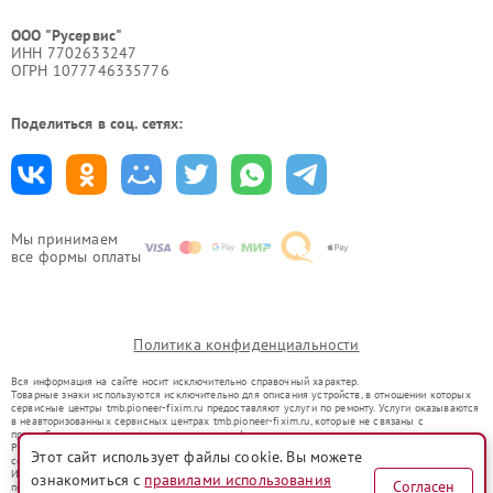
ООО "Русервис"
ИНН 7702633247
ОГРН 1077746335776
Поделиться в соц. сетях:
Мы принимаем
все формы оплаты
Политика конфиденциальности
Вся информация на сайте носит исключительно справочный характер.
Товарные знаки используются исключительно для описания устройств, в отношении которых
сервисные центры tmb.pioneer-fixim.ru предоставляют услуги по ремонту. Услуги оказываются
в неавторизованных сервисных центрах tmb.pioneer-fixim.ru, которые не связаны с
правообладателями товарных знаков или их официальными представителями.
Ремонт осуществляется для устройств, уже введенных в гражданский оборот в соответствии
Этот сайт использует файлы cookie. Вы можете
со статьей 1487 ГК РФ.
Использование товарных знаков не преследует цели индивидуализации услуг или введения
ознакомиться с
правилами использования
Согласен
потребителей в заблуждение, а служит для информирования о предоставляемых услугах по