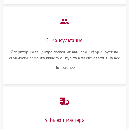
защиты от короткого
1000 ₽
Подробнее →
замыкания
Повреждение системы
1000 ₽
Подробнее →
защиты от перегрева
Неисправность системы
2. Консультация
защиты от
1000 ₽
Подробнее →
перенапряжения
Оператор колл центра позвонит вам, проинформирует по
стоимости ремонта вашего dj-пульта а также ответит на все
Неисправность системы
ваши вопросы.
1000 ₽
Подробнее →
Подробнее
защиты от замыкания
Повреждение системы
1000 ₽
Подробнее →
защиты от перегрузок
Неисправность системы
1000 ₽
Подробнее →
защиты от перегрева
3. Выезд мастера
Поломка системы защиты
1000 ₽
Подробнее →
от перенапряжения