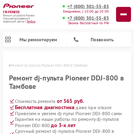
+7 (800) 301-55-83
Ежедневно, с 10:00 до 20:00
FIX-PIONEER
Ремонт устройств Pioneer
+7 (800) 301-55-83
Специализированный
cервисный центр г.
Тамбов
Звонок бесплатный по РФ
Мы ремонтируем
Позвонить
мбове
Ремонт dj-пульта Pioneer DDJ-800 в Тамбове
Ремонт dj-пульта Pioneer DDJ-800 в
Тамбове
от 565 руб.
Стоимость ремонта
Бесплатная диагностика
даже при отказе
Привезем и увезем dj-пульт Pioneer DDJ-800 сами
Гарантия на наши работы по ремонту dj-пультов
Ремонт парогенераторов Pioneer
Ремонт роботов-пылесосов Pioneer
Ремонт акустических систем Pioneer
Ремонт проигрывателей винила Pioneer
Ремонт микшерных пультов Pioneer
до 3-х лет
Pioneer DDJ-800
Срочный ремонт dj-пультов Pioneer DDJ-800 в