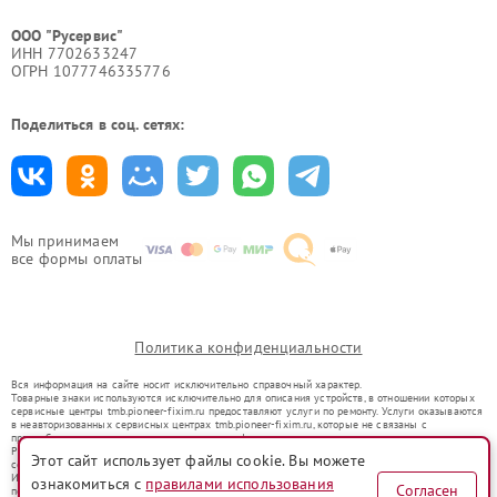
ООО "Русервис"
ИНН 7702633247
ОГРН 1077746335776
Поделиться в соц. сетях:
Мы принимаем
все формы оплаты
Политика конфиденциальности
Вся информация на сайте носит исключительно справочный характер.
Товарные знаки используются исключительно для описания устройств, в отношении которых
сервисные центры tmb.pioneer-fixim.ru предоставляют услуги по ремонту. Услуги оказываются
в неавторизованных сервисных центрах tmb.pioneer-fixim.ru, которые не связаны с
правообладателями товарных знаков или их официальными представителями.
Ремонт осуществляется для устройств, уже введенных в гражданский оборот в соответствии
Этот сайт использует файлы cookie. Вы можете
со статьей 1487 ГК РФ.
Использование товарных знаков не преследует цели индивидуализации услуг или введения
ознакомиться с
правилами использования
Согласен
потребителей в заблуждение, а служит для информирования о предоставляемых услугах по