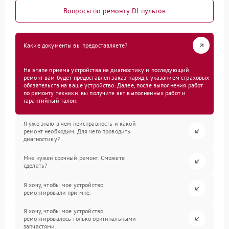
Вопросы по ремонту DJ-пультов
Какие документы вы предоставляете?
На этапе приема устройства на диагностику и последующий
ремонт вам будет предоставлен заказ-наряд с указанием страховых
обязательств на ваше устройство. Далее, после выполнения работ
по ремонту техники, вы получите акт выполненных работ и
гарантийный талон.
Я уже знаю в чем неисправность и какой
ремонт необходим. Для чего проводить
диагностику?
Мне нужен срочный ремонт. Сможете
сделать?
Я хочу, чтобы мое устройство
ремонтировали при мне.
Я хочу, чтобы мое устройство
ремонтировалось только оригинальными
запчастями.