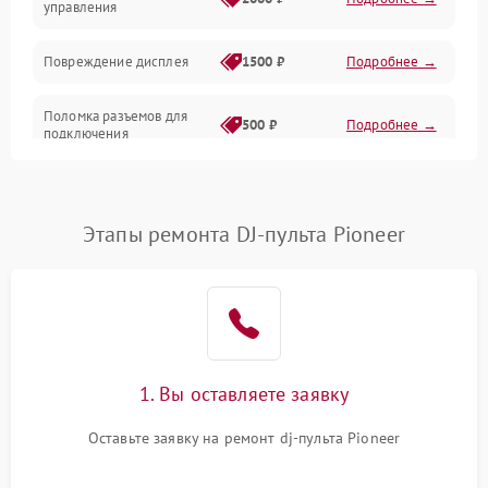
управления
Повреждение дисплея
1500 ₽
Подробнее →
Поломка разъемов для
500 ₽
Подробнее →
подключения
Неисправность системы
1000 ₽
Подробнее →
питания
Этапы ремонта DJ-пульта Pioneer
Повреждение проводов
500 ₽
Подробнее →
Неисправность системы
1000 ₽
Подробнее →
защиты от перегрузок
Поломка системы
1. Вы оставляете заявку
автоматического
1000 ₽
Подробнее →
отключения
Оставьте заявку на ремонт dj-пульта Pioneer
Неисправность системы