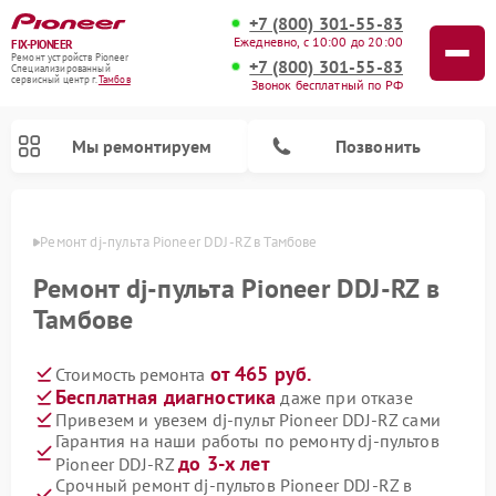
+7 (800) 301-55-83
Ежедневно, с 10:00 до 20:00
FIX-PIONEER
Ремонт устройств Pioneer
+7 (800) 301-55-83
Специализированный
cервисный центр г.
Тамбов
Звонок бесплатный по РФ
Мы ремонтируем
Позвонить
мбове
Ремонт dj-пульта Pioneer DDJ-RZ в Тамбове
Ремонт dj-пульта Pioneer DDJ-RZ в
Тамбове
от 465 руб.
Стоимость ремонта
Бесплатная диагностика
даже при отказе
Привезем и увезем dj-пульт Pioneer DDJ-RZ сами
Гарантия на наши работы по ремонту dj-пультов
Ремонт парогенераторов Pioneer
Ремонт роботов-пылесосов Pioneer
Ремонт акустических систем Pioneer
Ремонт проигрывателей винила Pioneer
Ремонт микшерных пультов Pioneer
до 3-х лет
Pioneer DDJ-RZ
Срочный ремонт dj-пультов Pioneer DDJ-RZ в