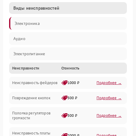
Виды неисправностей
Электроника
Аудио
Электропитание
Неисправности
Стоимость
Управление
Неисправность фейдеров
1000 ₽
Подробнее →
Интерфейсы
Повреждение кнопок
500 ₽
Подробнее →
Механические повреждения
Поломка регуляторов
Механика
500 ₽
Подробнее →
громкости
Корпус/Герметичность
Неисправность платы
2000 ₽
Подробнее →