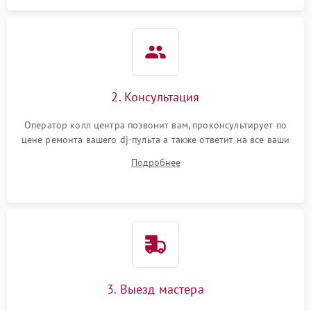
защиты от короткого
1000 ₽
Подробнее →
замыкания
Повреждение системы
1000 ₽
Подробнее →
защиты от перегрева
Неисправность системы
2. Консультация
защиты от
1000 ₽
Подробнее →
перенапряжения
Оператор колл центра позвонит вам, проконсультирует по
цене ремонта вашего dj-пульта а также ответит на все ваши
Неисправность системы
вопросы.
1000 ₽
Подробнее →
Подробнее
защиты от замыкания
Повреждение системы
1000 ₽
Подробнее →
защиты от перегрузок
Неисправность системы
1000 ₽
Подробнее →
защиты от перегрева
3. Выезд мастера
Поломка системы защиты
1000 ₽
Подробнее →
от перенапряжения