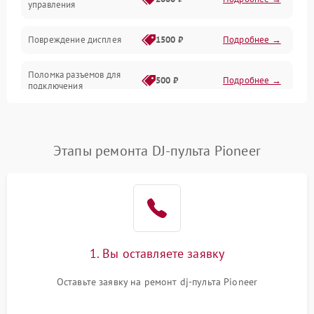
управления
Повреждение дисплея
1500 ₽
Подробнее →
Поломка разъемов для
500 ₽
Подробнее →
подключения
Неисправность системы
1000 ₽
Подробнее →
питания
Этапы ремонта DJ-пульта Pioneer
Повреждение проводов
500 ₽
Подробнее →
Неисправность системы
1000 ₽
Подробнее →
защиты от перегрузок
Поломка системы
1. Вы оставляете заявку
автоматического
1000 ₽
Подробнее →
отключения
Оставьте заявку на ремонт dj-пульта Pioneer
Неисправность системы