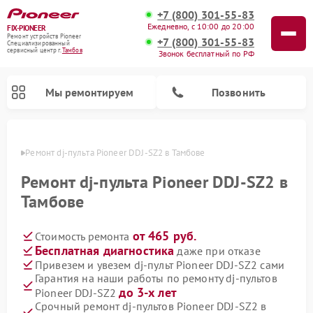
+7 (800) 301-55-83
Ежедневно, с 10:00 до 20:00
FIX-PIONEER
Ремонт устройств Pioneer
+7 (800) 301-55-83
Специализированный
cервисный центр г.
Тамбов
Звонок бесплатный по РФ
Мы ремонтируем
Позвонить
мбове
Ремонт dj-пульта Pioneer DDJ-SZ2 в Тамбове
Ремонт dj-пульта Pioneer DDJ-SZ2 в
Тамбове
от 465 руб.
Стоимость ремонта
Бесплатная диагностика
даже при отказе
Привезем и увезем dj-пульт Pioneer DDJ-SZ2 сами
Гарантия на наши работы по ремонту dj-пультов
Ремонт парогенераторов Pioneer
Ремонт роботов-пылесосов Pioneer
Ремонт акустических систем Pioneer
Ремонт проигрывателей винила Pioneer
Ремонт микшерных пультов Pioneer
до 3-х лет
Pioneer DDJ-SZ2
Срочный ремонт dj-пультов Pioneer DDJ-SZ2 в