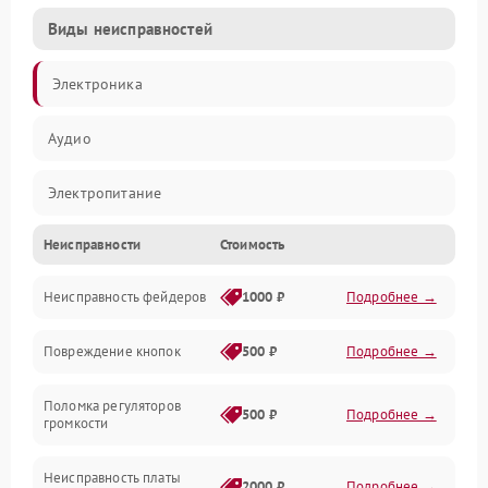
Виды неисправностей
Электроника
Аудио
Электропитание
Неисправности
Стоимость
Управление
Неисправность фейдеров
1000 ₽
Подробнее →
Интерфейсы
Повреждение кнопок
500 ₽
Подробнее →
Механические повреждения
Поломка регуляторов
Механика
500 ₽
Подробнее →
громкости
Корпус/Герметичность
Неисправность платы
2000 ₽
Подробнее →