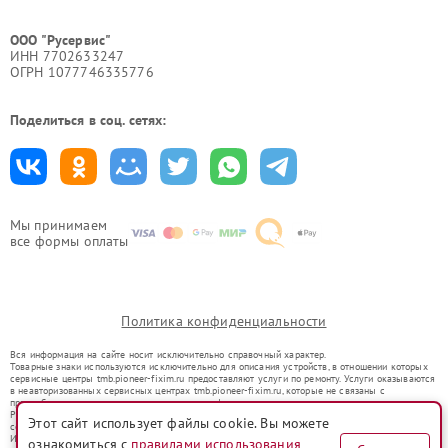
ООО "Русервис"
ИНН 7702633247
ОГРН 1077746335776
Поделиться в соц. сетях:
Мы принимаем
все формы оплаты
Политика конфиденциальности
Вся информация на сайте носит исключительно справочный характер.
Товарные знаки используются исключительно для описания устройств, в отношении которых
сервисные центры tmb.pioneer-fixim.ru предоставляют услуги по ремонту. Услуги оказываются
в неавторизованных сервисных центрах tmb.pioneer-fixim.ru, которые не связаны с
правообладателями товарных знаков или их официальными представителями.
Ремонт осуществляется для устройств, уже введенных в гражданский оборот в соответствии
Этот сайт использует файлы cookie. Вы можете
со статьей 1487 ГК РФ.
Использование товарных знаков не преследует цели индивидуализации услуг или введения
ознакомиться с
правилами использования