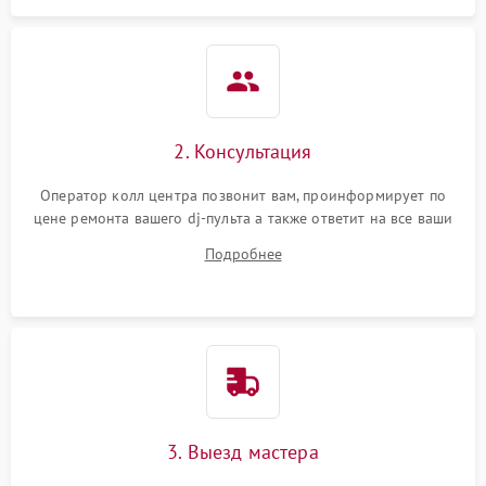
защиты от короткого
1000 ₽
Подробнее →
замыкания
Повреждение системы
1000 ₽
Подробнее →
защиты от перегрева
Неисправность системы
2. Консультация
защиты от
1000 ₽
Подробнее →
перенапряжения
Оператор колл центра позвонит вам, проинформирует по
цене ремонта вашего dj-пульта а также ответит на все ваши
Неисправность системы
вопросы.
1000 ₽
Подробнее →
Подробнее
защиты от замыкания
Повреждение системы
1000 ₽
Подробнее →
защиты от перегрузок
Неисправность системы
1000 ₽
Подробнее →
защиты от перегрева
3. Выезд мастера
Поломка системы защиты
1000 ₽
Подробнее →
от перенапряжения