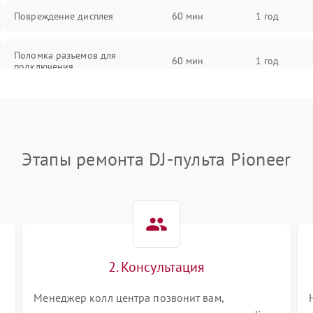
Повреждение дисплея
60 мин
1 год
Поломка разъемов для
60 мин
1 год
подключения
Неисправность системы питания
60 мин
1 год
Повреждение проводов
60 мин
1 год
Этапы ремонта DJ-пульта Pioneer
Неисправность системы защиты от
60 мин
1 год
перегрузок
Поломка системы автоматического
60 мин
1 год
отключения
2. Консультация
Неисправность системы защиты от
60 мин
1 год
короткого замыкания
Менеджер колл центра позвонит вам,