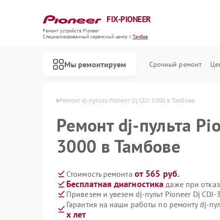
FIX-PIONEER
Ремонт устройств Pioneer
Специализированный cервисный центр г.
Тамбов
Мы ремонтируем
Срочный ремонт
Це
ов Pioneer в Тамбове
Ремонт dj-пульта Pioneer Dj CDJ-3000 в Тамбове
Ремонт dj-пульта Pio
3000 в Тамбове
от 565 руб.
Стоимость ремонта
Бесплатная диагностика
даже при отказ
Привезем и увезем dj-пульт Pioneer Dj CDJ
Гарантия на наши работы по ремонту dj-пул
х лет
Ремонт кондиционеров Pioneer
Ремонт микшерных пультов Pioneer
Ремонт парогенераторов Pioneer
Ремонт роботов-пылесосов Pioneer
Ремонт акустических систем Pioneer
Ремонт проигрывателей винила Pioneer