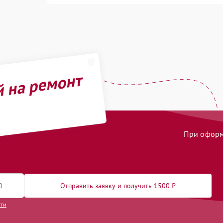
й на ремонт
При оформл
Отправить заявку и получить 1500 ₽
сти