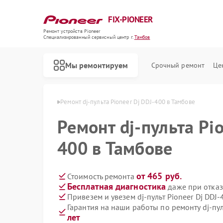
FIX-PIONEER
Ремонт устройств Pioneer
Специализированный cервисный центр г.
Тамбов
Мы ремонтируем
Срочный ремонт
Це
ов Pioneer в Тамбове
Ремонт dj-пульта Pioneer Dj DDJ-400 в Тамбове
Ремонт dj-пульта Pio
400 в Тамбове
от 465 руб.
Стоимость ремонта
Бесплатная диагностика
даже при отказ
Привезем и увезем dj-пульт Pioneer Dj DDJ
Гарантия на наши работы по ремонту dj-пул
лет
Ремонт кондиционеров Pioneer
Ремонт микшерных пультов Pioneer
Ремонт парогенераторов Pioneer
Ремонт роботов-пылесосов Pioneer
Ремонт акустических систем Pioneer
Ремонт проигрывателей винила Pioneer