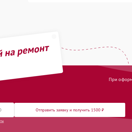
й на ремонт
При оформл
Отправить заявку и получить 1500 ₽
сти