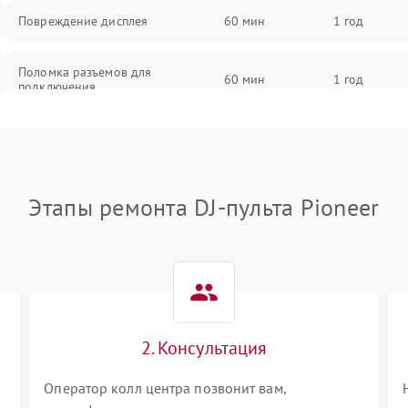
Повреждение дисплея
60 мин
1 год
Поломка разъемов для
60 мин
1 год
подключения
Неисправность системы питания
60 мин
1 год
Повреждение проводов
60 мин
1 год
Этапы ремонта DJ-пульта Pioneer
Неисправность системы защиты от
60 мин
1 год
перегрузок
Поломка системы автоматического
60 мин
1 год
отключения
2. Консультация
Неисправность системы защиты от
60 мин
1 год
короткого замыкания
Оператор колл центра позвонит вам,