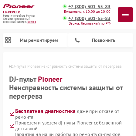
+7 (800) 301-55-83
Ежедневно, с 10:00 до 20:00
FIX-PIONEER
Ремонт устройств Pioneer
+7 (800) 301-55-83
Специализированный
cервисный центр г.
Тамбов
Звонок бесплатный по РФ
Мы ремонтируем
Позвонить
мбове
DJ-пульт Pioneer неисправность системы защиты от перегрева
DJ-пульт
Pioneer
Неисправность системы защиты от
перегрева
Бесплатная диагностика
даже при отказе от
ремонта
Привезем и увезем dj-пульт Pioneer собственной
Ремонт парогенераторов Pioneer
Ремонт роботов-пылесосов Pioneer
Ремонт акустических систем Pioneer
Ремонт проигрывателей винила Pioneer
Ремонт микшерных пультов Pioneer
доставкой
Гарантия на наши работы по ремонту dj-пультов