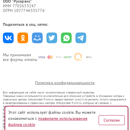
ООО "Русервис"
ИНН 7702633247
ОГРН 1077746335776
Поделиться в соц. сетях:
Мы принимаем
все формы оплаты
Политика конфиденциальности
Вся информация на сайте носит исключительно справочный характер.
Товарные знаки используются исключительно для описания устройств, в отношении которых
сервисные центры tmb.pioneer-fixim.ru предоставляют услуги по ремонту. Услуги оказываются
в неавторизованных сервисных центрах tmb.pioneer-fixim.ru, которые не связаны с
правообладателями товарных знаков или их официальными представителями.
Ремонт осуществляется для устройств, уже введенных в гражданский оборот в соответствии
Этот сайт использует файлы cookie. Вы можете
со статьей 1487 ГК РФ.
Использование товарных знаков не преследует цели индивидуализации услуг или введения
ознакомиться с
правилами использования
Согласен
потребителей в заблуждение, а служит для информирования о предоставляемых услугах по
ремонту техники указанных брендов.
файлов cookie
Представленная на сайте информация не является публичной офертой, определяемой