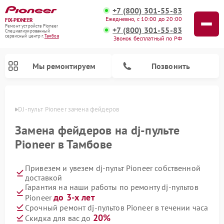
+7 (800) 301-55-83
Ежедневно, с 10:00 до 20:00
FIX-PIONEER
Ремонт устройств Pioneer
+7 (800) 301-55-83
Специализированный
cервисный центр г.
Тамбов
Звонок бесплатный по РФ
Мы ремонтируем
Позвонить
мбове
DJ-пульт Pioneer замена фейдеров
Замена фейдеров на dj-пульте
Pioneer в Тамбове
Привезем и увезем dj-пульт Pioneer собственной
доставкой
Гарантия на наши работы по ремонту dj-пультов
до 3-х лет
Pioneer
Ремонт парогенераторов Pioneer
Ремонт роботов-пылесосов Pioneer
Ремонт акустических систем Pioneer
Ремонт проигрывателей винила Pioneer
Ремонт микшерных пультов Pioneer
Срочный ремонт dj-пультов Pioneer в течении часа
20%
Скидка для вас до