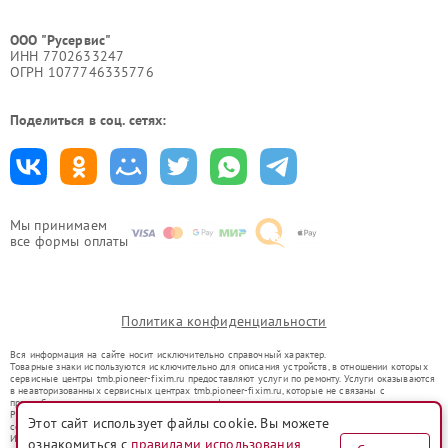
ООО "Русервис"
ИНН 7702633247
ОГРН 1077746335776
Поделиться в соц. сетях:
Мы принимаем
все формы оплаты
Политика конфиденциальности
Вся информация на сайте носит исключительно справочный характер.
Товарные знаки используются исключительно для описания устройств, в отношении которых
сервисные центры tmb.pioneer-fixim.ru предоставляют услуги по ремонту. Услуги оказываются
в неавторизованных сервисных центрах tmb.pioneer-fixim.ru, которые не связаны с
правообладателями товарных знаков или их официальными представителями.
Ремонт осуществляется для устройств, уже введенных в гражданский оборот в соответствии
Этот сайт использует файлы cookie. Вы можете
со статьей 1487 ГК РФ.
Использование товарных знаков не преследует цели индивидуализации услуг или введения
ознакомиться с
правилами использования