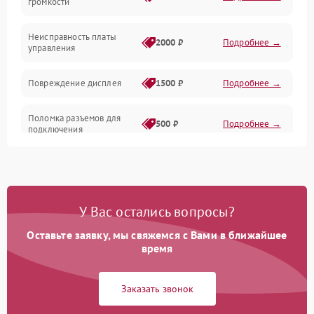
громкости
Корпус/Герметичность
Неисправность платы
2000 ₽
Подробнее →
управления
Повреждение дисплея
1500 ₽
Подробнее →
Поломка разъемов для
500 ₽
Подробнее →
подключения
Неисправность системы
1000 ₽
Подробнее →
питания
У Вас остались вопросы?
Повреждение проводов
500 ₽
Подробнее →
Оставьте заявку, мы свяжемся с Вами в ближайшее
Неисправность системы
время
1000 ₽
Подробнее →
защиты от перегрузок
Заказать звонок
Поломка системы
автоматического
1000 ₽
Подробнее →