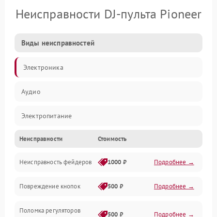
Неисправности DJ-пульта Pioneer
Виды неисправностей
Электроника
Аудио
Электропитание
Неисправности
Стоимость
Управление
Неисправность фейдеров
1000 ₽
Подробнее →
Интерфейсы
Повреждение кнопок
500 ₽
Подробнее →
Механические повреждения
Поломка регуляторов
Механика
500 ₽
Подробнее →