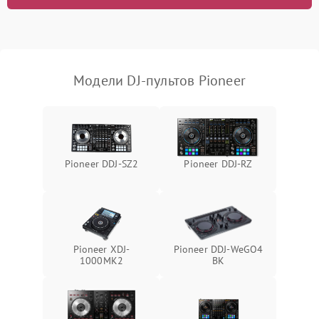
отключения
Неисправность системы
защиты от короткого
1000 ₽
Подробнее →
замыкания
Модели DJ-пультов Pioneer
Повреждение системы
1000 ₽
Подробнее →
защиты от перегрева
Неисправность системы
защиты от
1000 ₽
Подробнее →
Pioneer DDJ-SZ2
Pioneer DDJ-RZ
перенапряжения
Неисправность системы
1000 ₽
Подробнее →
защиты от замыкания
Повреждение системы
Pioneer XDJ-
Pioneer DDJ-WeGO4
1000 ₽
Подробнее →
защиты от перегрузок
1000MK2
BK
Неисправность системы
1000 ₽
Подробнее →
защиты от перегрева