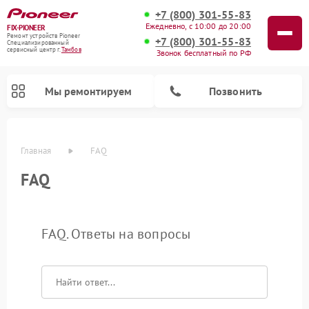
+7 (800) 301-55-83
Ежедневно, с 10:00 до 20:00
FIX-PIONEER
Ремонт устройств Pioneer
+7 (800) 301-55-83
Специализированный
cервисный центр г.
Тамбов
Звонок бесплатный по РФ
Мы ремонтируем
Позвонить
Главная
FAQ
FAQ
FAQ. Ответы на вопросы
Ремонт проигрывателей винила Pioneer
Ремонт микшерных пультов Pioneer
Ремонт парогенераторов Pioneer
Ремонт роботов-пылесосов Pioneer
Ремонт акустических систем Pioneer