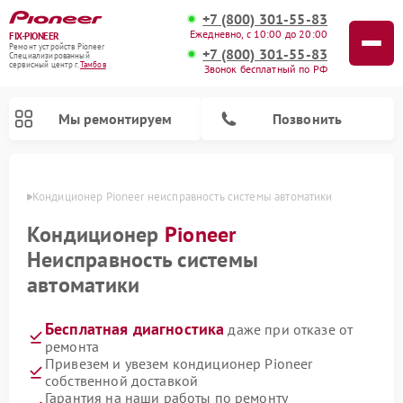
+7 (800) 301-55-83
Ежедневно, с 10:00 до 20:00
FIX-PIONEER
Ремонт устройств Pioneer
+7 (800) 301-55-83
Специализированный
cервисный центр г.
Тамбов
Звонок бесплатный по РФ
Мы ремонтируем
Позвонить
мбове
Кондиционер Pioneer неисправность системы автоматики
Кондиционер
Pioneer
Неисправность системы
автоматики
Бесплатная диагностика
даже при отказе от
ремонта
Привезем и увезем кондиционер Pioneer
Ремонт парогенераторов Pioneer
Ремонт роботов-пылесосов Pioneer
Ремонт акустических систем Pioneer
Ремонт проигрывателей винила Pioneer
Ремонт микшерных пультов Pioneer
собственной доставкой
Гарантия на наши работы по ремонту