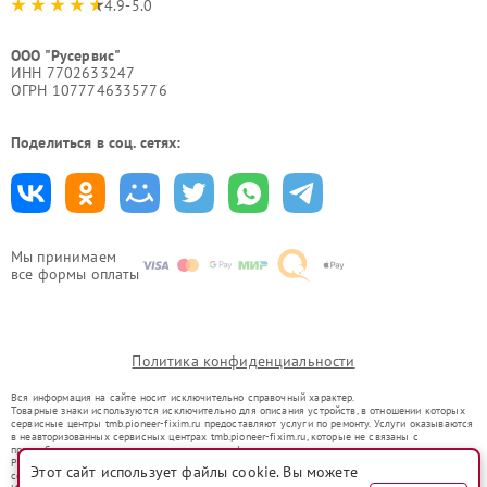
4.9-5.0
ООО "Русервис"
ИНН 7702633247
ОГРН 1077746335776
Поделиться в соц. сетях:
Мы принимаем
все формы оплаты
Политика конфиденциальности
Вся информация на сайте носит исключительно справочный характер.
Товарные знаки используются исключительно для описания устройств, в отношении которых
сервисные центры tmb.pioneer-fixim.ru предоставляют услуги по ремонту. Услуги оказываются
в неавторизованных сервисных центрах tmb.pioneer-fixim.ru, которые не связаны с
правообладателями товарных знаков или их официальными представителями.
Ремонт осуществляется для устройств, уже введенных в гражданский оборот в соответствии
Этот сайт использует файлы cookie. Вы можете
со статьей 1487 ГК РФ.