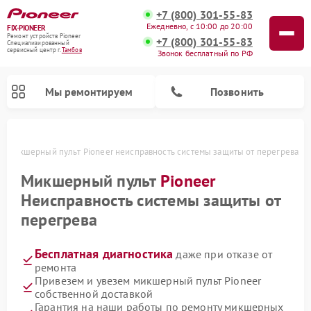
+7 (800) 301-55-83
Ежедневно, с 10:00 до 20:00
FIX-PIONEER
Ремонт устройств Pioneer
+7 (800) 301-55-83
Специализированный
cервисный центр г.
Тамбов
Звонок бесплатный по РФ
Мы ремонтируем
Позвонить
е
Микшерный пульт Pioneer неисправность системы защиты от перегрева
Микшерный пульт
Pioneer
Неисправность системы защиты от
перегрева
Бесплатная диагностика
даже при отказе от
ремонта
Привезем и увезем микшерный пульт Pioneer
Ремонт парогенераторов Pioneer
Ремонт роботов-пылесосов Pioneer
Ремонт акустических систем Pioneer
Ремонт проигрывателей винила Pioneer
собственной доставкой
Гарантия на наши работы по ремонту микшерных