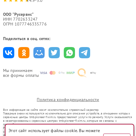
4.9-5.0
ООО "Русервис"
ИНН 7702633247
ОГРН 1077746335776
Поделиться в соц. сетях:
Мы принимаем
все формы оплаты
Политика конфиденциальности
Вся информация на сайте носит исключительно справочный характер.
Товарные знаки используются исключительно для описания устройств, в отношении которых
сервисные центры tmb.pioneer-fixim.ru предоставляют услуги по ремонту. Услуги оказываются
в неавторизованных сервисных центрах tmb.pioneer-fixim.ru, которые не связаны с
правообладателями товарных знаков или их официальными представителями.
Ремонт осуществляется для устройств, уже введенных в гражданский оборот в соответствии
Этот сайт использует файлы cookie. Вы можете
со статьей 1487 ГК РФ.
Использование товарных знаков не преследует цели индивидуализации услуг или введения