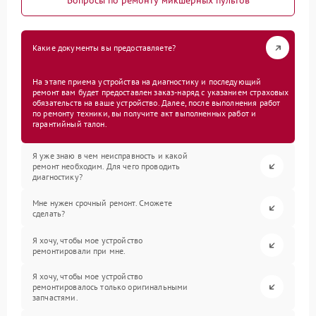
Вопросы по ремонту микшерных пультов
Какие документы вы предоставляете?
На этапе приема устройства на диагностику и последующий
ремонт вам будет предоставлен заказ-наряд с указанием страховых
обязательств на ваше устройство. Далее, после выполнения работ
по ремонту техники, вы получите акт выполненных работ и
гарантийный талон.
Я уже знаю в чем неисправность и какой
ремонт необходим. Для чего проводить
диагностику?
Мне нужен срочный ремонт. Сможете
сделать?
Я хочу, чтобы мое устройство
ремонтировали при мне.
Я хочу, чтобы мое устройство
ремонтировалось только оригинальными
запчастями.