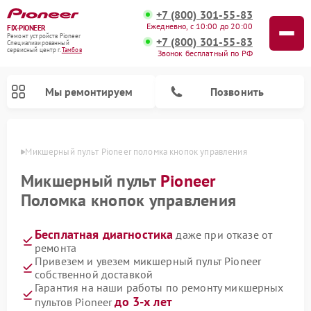
+7 (800) 301-55-83
Ежедневно, с 10:00 до 20:00
FIX-PIONEER
Ремонт устройств Pioneer
+7 (800) 301-55-83
Специализированный
cервисный центр г.
Тамбов
Звонок бесплатный по РФ
Мы ремонтируем
Позвонить
мбове
Микшерный пульт Pioneer поломка кнопок управления
Микшерный пульт
Pioneer
Поломка кнопок управления
Бесплатная диагностика
даже при отказе от
ремонта
Привезем и увезем микшерный пульт Pioneer
собственной доставкой
Ремонт парогенераторов Pioneer
Ремонт роботов-пылесосов Pioneer
Ремонт акустических систем Pioneer
Ремонт проигрывателей винила Pioneer
Гарантия на наши работы по ремонту микшерных
до 3-х лет
пультов Pioneer