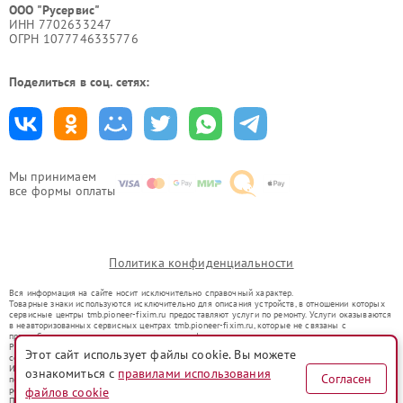
ООО "Русервис"
ИНН 7702633247
ОГРН 1077746335776
Поделиться в соц. сетях:
Мы принимаем
все формы оплаты
Политика конфиденциальности
Вся информация на сайте носит исключительно справочный характер.
Товарные знаки используются исключительно для описания устройств, в отношении которых
сервисные центры tmb.pioneer-fixim.ru предоставляют услуги по ремонту. Услуги оказываются
в неавторизованных сервисных центрах tmb.pioneer-fixim.ru, которые не связаны с
правообладателями товарных знаков или их официальными представителями.
Ремонт осуществляется для устройств, уже введенных в гражданский оборот в соответствии
Этот сайт использует файлы cookie. Вы можете
со статьей 1487 ГК РФ.
Использование товарных знаков не преследует цели индивидуализации услуг или введения
ознакомиться с
правилами использования
Согласен
потребителей в заблуждение, а служит для информирования о предоставляемых услугах по
ремонту техники указанных брендов.
файлов cookie
Представленная на сайте информация не является публичной офертой, определяемой