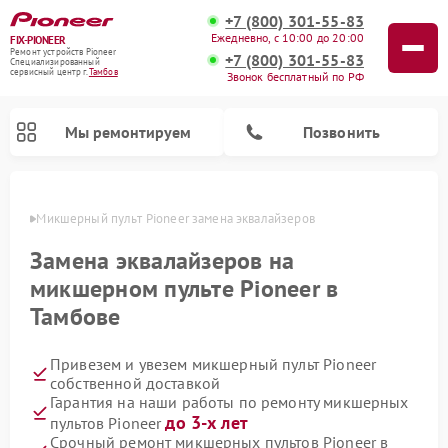
+7 (800) 301-55-83
Ежедневно, с 10:00 до 20:00
FIX-PIONEER
Ремонт устройств Pioneer
+7 (800) 301-55-83
Специализированный
cервисный центр г.
Тамбов
Звонок бесплатный по РФ
Мы ремонтируем
Позвонить
мбове
Микшерный пульт Pioneer замена эквалайзеров
Замена эквалайзеров на
микшерном пульте Pioneer в
Тамбове
Привезем и увезем микшерный пульт Pioneer
собственной доставкой
Гарантия на наши работы по ремонту микшерных
Ремонт парогенераторов Pioneer
Ремонт роботов-пылесосов Pioneer
Ремонт акустических систем Pioneer
Ремонт проигрывателей винила Pioneer
до 3-х лет
пультов Pioneer
Срочный ремонт микшерных пультов Pioneer в