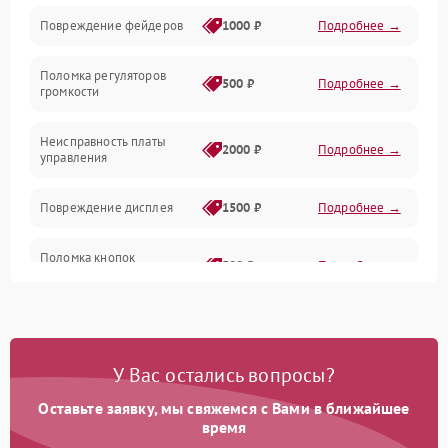
Управление
Повреждение фейдеров
1000 ₽
Подробнее →
Интерфейсы
Поломка регуляторов
500 ₽
Подробнее →
громкости
Корпус/Герметичность
Неисправность платы
2000 ₽
Подробнее →
управления
Электронные компоненты
Повреждение дисплея
1500 ₽
Подробнее →
Поломка кнопок
500 ₽
Подробнее →
управления
Неисправность системы
1000 ₽
Подробнее →
питания
У Вас остались вопросы?
Повреждение проводов
500 ₽
Подробнее →
Оставьте заявку, мы свяжемся с Вами в ближайшее
время
Неисправность системы
1000 ₽
Подробнее →