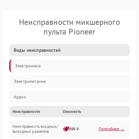
Неисправности микшерного
пульта Pioneer
Виды неисправностей
Электроника
Электропитание
Аудио
Неисправности
Стоимость
Механические повреждения
Неисправность входных/
Механика
500 ₽
Подробнее →
выходных разъемов