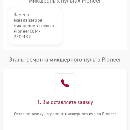
микшерных пультах Pioneer
защиты от перегрузок
Замена
Неисправность системы
1000 ₽
Подробнее →
эквалайзеров
защиты от перегрева
микшерного пульта
Pioneer DJM-
Поломка системы защиты
250MK2
1000 ₽
Подробнее →
от перенапряжения
Поломка системы защиты
1000 ₽
Подробнее →
Этапы ремонта микшерного пульта Pioneer
от замыкания
1. Вы оставляете заявку
Оставьте заявку на ремонт микшерного пульта Pioneer