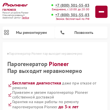
+7 (800) 301-55-83
Ежедневно, с 10:00 до 20:00
FIX-PIONEER
Ремонт устройств Pioneer
+7 (800) 301-55-83
Специализированный
cервисный центр г.
Тамбов
Звонок бесплатный по РФ
Мы ремонтируем
Позвонить
мбове
Парогенератор Pioneer пар выходит неравномерно
Парогенератор
Pioneer
Пар выходит неравномерно
Бесплатная диагностика
даже при отказе от
ремонта
Привезем и увезем парогенератор Pioneer
собственной доставкой
Ремонт микшерных пультов Pioneer
Ремонт роботов-пылесосов Pioneer
Ремонт акустических систем Pioneer
Ремонт проигрывателей винила Pioneer
Гарантия на наши работы по ремонту
до 3-х лет
парогенераторов Pioneer