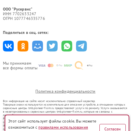
ООО "Русервис"
ИНН 7702633247
ОГРН 1077746335776
Поделиться в соц. сетях:
Мы принимаем
все формы оплаты
Политика конфиденциальности
Вся информация на сайте носит исключительно справочный характер.
Товарные знаки используются исключительно для описания устройств, в отношении которых
сервисные центры tmb.pioneer-fixim.ru предоставляют услуги по ремонту. Услуги оказываются
в неавторизованных сервисных центрах tmb.pioneer-fixim.ru, которые не связаны с
правообладателями товарных знаков или их официальными представителями.
Ремонт осуществляется для устройств, уже введенных в гражданский оборот в соответствии
Этот сайт использует файлы cookie. Вы можете
со статьей 1487 ГК РФ.
Использование товарных знаков не преследует цели индивидуализации услуг или введения
ознакомиться с
правилами использования
Согласен
потребителей в заблуждение, а служит для информирования о предоставляемых услугах по