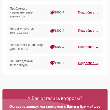
Проблемы с
Механика
нагревательным
1900 ₽
Подробнее →
элементом
Не регулируется
1800 ₽
Подробнее →
температура
Не работает индикатор
1500 ₽
Подробнее →
уровня воды
Ошибка датчика
1200 ₽
Подробнее →
температуры
Не работает индикатор
1000 ₽
Подробнее →
Ошибка платы управления
1500 ₽
Подробнее →
У Вас остались вопросы?
Сбой режима работы
1200 ₽
Подробнее →
Оставьте заявку, мы свяжемся с Вами в ближайшее