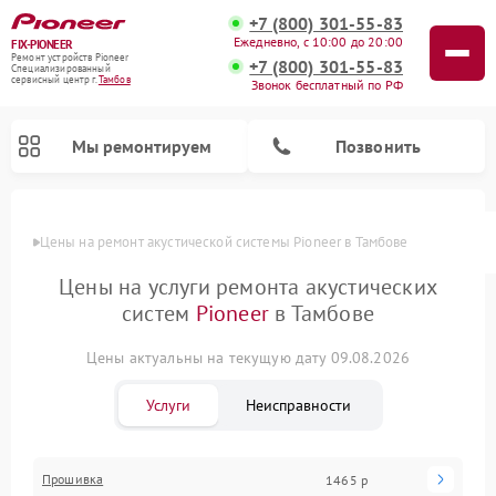
+7 (800) 301-55-83
Ежедневно, с 10:00 до 20:00
FIX-PIONEER
Ремонт устройств Pioneer
+7 (800) 301-55-83
Специализированный
cервисный центр г.
Тамбов
Звонок бесплатный по РФ
Мы ремонтируем
Позвонить
Цены
Цены на ремонт акустической системы Pioneer в Тамбове
Цены на услуги ремонта акустических
систем
Pioneer
в Тамбове
Цены актуальны на текущую дату 09.08.2026
Услуги
Неисправности
Ремонт микшерных пультов Pioneer
Ремонт проигрывателей винила Pioneer
Ремонт парогенераторов Pioneer
Ремонт роботов-пылесосов Pioneer
Прошивка
1465 р