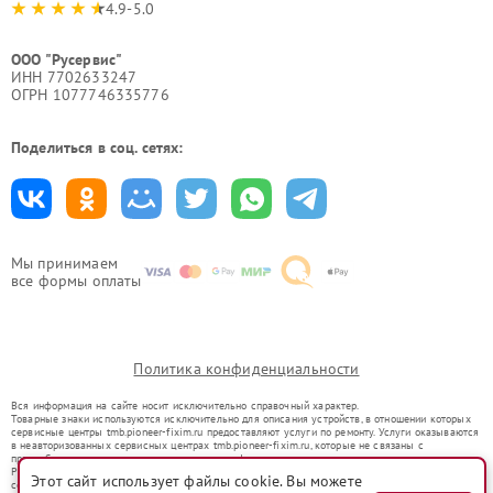
4.9-5.0
ООО "Русервис"
ИНН 7702633247
ОГРН 1077746335776
Поделиться в соц. сетях:
Мы принимаем
все формы оплаты
Политика конфиденциальности
Вся информация на сайте носит исключительно справочный характер.
Товарные знаки используются исключительно для описания устройств, в отношении которых
сервисные центры tmb.pioneer-fixim.ru предоставляют услуги по ремонту. Услуги оказываются
в неавторизованных сервисных центрах tmb.pioneer-fixim.ru, которые не связаны с
правообладателями товарных знаков или их официальными представителями.
Ремонт осуществляется для устройств, уже введенных в гражданский оборот в соответствии
Этот сайт использует файлы cookie. Вы можете
со статьей 1487 ГК РФ.