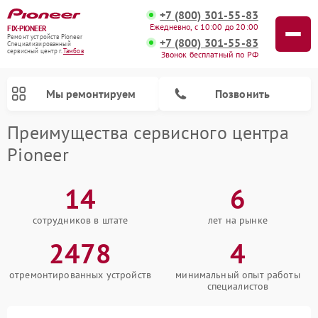
+7 (800) 301-55-83
Ежедневно, с 10:00 до 20:00
FIX-PIONEER
Ремонт устройств Pioneer
+7 (800) 301-55-83
Специализированный
cервисный центр г.
Тамбов
Звонок бесплатный по РФ
Мы ремонтируем
Позвонить
Преимущества сервисного центра
Pioneer
14
6
сотрудников в штате
лет на рынке
2478
4
отремонтированных устройств
минимальный опыт работы
специалистов
Ремонт микшерных пультов Pioneer
Ремонт роботов-пылесосов Pioneer
Ремонт акустических систем Pioneer
Ремонт проигрывателей винила Pioneer
Ремонт парогенераторов Pioneer