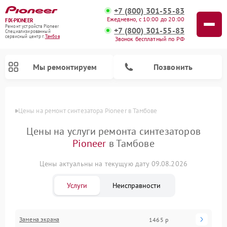
+7 (800) 301-55-83
Ежедневно, с 10:00 до 20:00
FIX-PIONEER
Ремонт устройств Pioneer
+7 (800) 301-55-83
Специализированный
cервисный центр г.
Тамбов
Звонок бесплатный по РФ
Мы ремонтируем
Позвонить
Цены
Цены на ремонт синтезатора Pioneer в Тамбове
Цены на услуги ремонта синтезаторов
Pioneer
в Тамбове
Цены актуальны на текущую дату 09.08.2026
Услуги
Неисправности
Ремонт микшерных пультов Pioneer
Ремонт акустических систем Pioneer
Ремонт проигрывателей винила Pioneer
Ремонт парогенераторов Pioneer
Ремонт роботов-пылесосов Pioneer
Замена экрана
1465 р