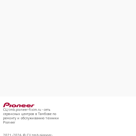
СЦ tmb.pioneer-fixim.ru - сеть
сервисных центров в Тамбове по
ремонту и обслуживанию техники
Pioneer
2021-2026 © СЦ tmb.pioneer-