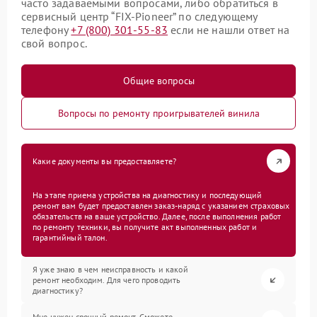
часто задаваемыми вопросами, либо обратиться в
сервисный центр “FIX-Pioneer” по следующему
телефону
+7 (800) 301-55-83
если не нашли ответ на
свой вопрос.
Общие вопросы
Вопросы по ремонту проигрывателей винила
Какие документы вы предоставляете?
На этапе приема устройства на диагностику и последующий
ремонт вам будет предоставлен заказ-наряд с указанием страховых
обязательств на ваше устройство. Далее, после выполнения работ
по ремонту техники, вы получите акт выполненных работ и
гарантийный талон.
Я уже знаю в чем неисправность и какой
ремонт необходим. Для чего проводить
диагностику?
Мне нужен срочный ремонт. Сможете