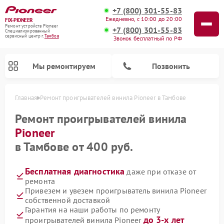
+7 (800) 301-55-83
Ежедневно, с 10:00 до 20:00
FIX-PIONEER
Ремонт устройств Pioneer
+7 (800) 301-55-83
Специализированный
cервисный центр г.
Тамбов
Звонок бесплатный по РФ
Мы ремонтируем
Позвонить
Главная
Ремонт проигрывателей винила Pioneer в Тамбове
Ремонт проигрывателей винила
Pioneer
в Тамбове от 400 руб.
Бесплатная диагностика
даже при отказе от
ремонта
Привезем и увезем проигрыватель винила Pioneer
собственной доставкой
Ремонт микшерных пультов Pioneer
Ремонт парогенераторов Pioneer
Ремонт роботов-пылесосов Pioneer
Ремонт акустических систем Pioneer
Гарантия на наши работы по ремонту
до 3-х лет
проигрывателей винила Pioneer