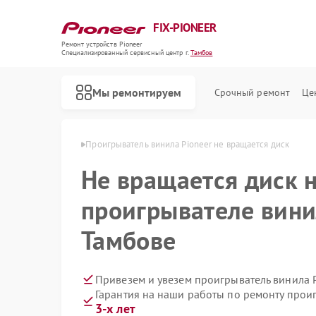
FIX-PIONEER
Ремонт устройств Pioneer
Специализированный cервисный центр г.
Тамбов
Мы ремонтируем
Срочный ремонт
Це
а Pioneer в Тамбове
Проигрыватель винила Pioneer не вращается диск
Не вращается диск 
проигрывателе вини
Тамбове
Привезем и увезем проигрыватель винила 
Гарантия на наши работы по ремонту прои
3-х лет
Ремонт кондиционеров Pioneer
Ремонт микшерных пультов Pioneer
Ремонт парогенераторов Pioneer
Ремонт роботов-пылесосов Pioneer
Ремонт акустических систем Pioneer