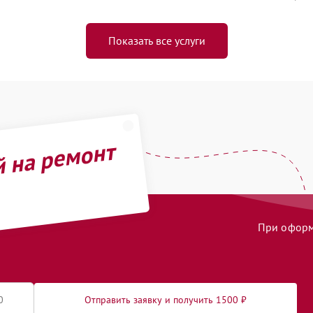
Показать все услуги
й на ремонт
При оформл
Отправить заявку и получить 1500 ₽