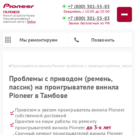
+7 (800) 301-55-83
Ежедневно, с 10:00 до 20:00
FIX-PIONEER
Ремонт устройств Pioneer
+7 (800) 301-55-83
Специализированный
cервисный центр г.
Тамбов
Звонок бесплатный по РФ
Мы ремонтируем
Позвонить
мбове
Проигрыватель винила Pioneer проблемы с приводом (ремень, пассик)
Проблемы с приводом (ремень,
пассик) на проигрывателе винила
Pioneer в Тамбове
Привезем и увезем проигрыватель винила Pioneer
собственной доставкой
Гарантия на наши работы по ремонту
Ремонт микшерных пультов Pioneer
Ремонт парогенераторов Pioneer
Ремонт роботов-пылесосов Pioneer
Ремонт акустических систем Pioneer
до 3-х лет
проигрывателей винила Pioneer
Срочный ремонт проигрывателей винила Pioneer