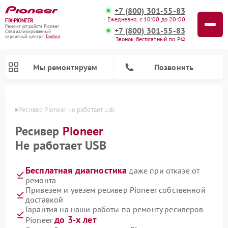
+7 (800) 301-55-83
Ежедневно, с 10:00 до 20:00
FIX-PIONEER
Ремонт устройств Pioneer
+7 (800) 301-55-83
Специализированный
cервисный центр г.
Тамбов
Звонок бесплатный по РФ
Мы ремонтируем
Позвонить
мбове
Ресивер Pioneer не работает usb
Ресивер
Pioneer
Не работает USB
Бесплатная диагностика
даже при отказе от
ремонта
Привезем и увезем ресивер Pioneer собственной
доставкой
Ремонт микшерных пультов Pioneer
Ремонт роботов-пылесосов Pioneer
Ремонт акустических систем Pioneer
Ремонт проигрывателей винила Pioneer
Ремонт парогенераторов Pioneer
Гарантия на наши работы по ремонту ресиверов
до 3-х лет
Pioneer