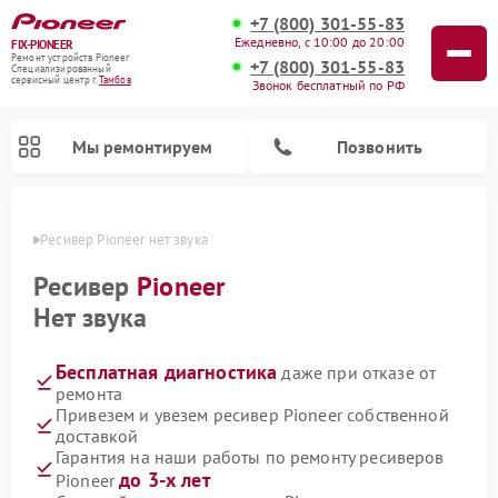
+7 (800) 301-55-83
Ежедневно, с 10:00 до 20:00
FIX-PIONEER
Ремонт устройств Pioneer
+7 (800) 301-55-83
Специализированный
cервисный центр г.
Тамбов
Звонок бесплатный по РФ
Мы ремонтируем
Позвонить
мбове
Ресивер Pioneer нет звука
Ресивер
Pioneer
Нет звука
Бесплатная диагностика
даже при отказе от
ремонта
Привезем и увезем ресивер Pioneer собственной
доставкой
Ремонт микшерных пультов Pioneer
Ремонт роботов-пылесосов Pioneer
Ремонт акустических систем Pioneer
Ремонт проигрывателей винила Pioneer
Ремонт парогенераторов Pioneer
Гарантия на наши работы по ремонту ресиверов
до 3-х лет
Pioneer