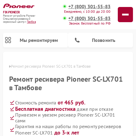
+7 (800) 301-55-83
Ежедневно, с 10:00 до 20:00
FIX-PIONEER
Ремонт устройств Pioneer
+7 (800) 301-55-83
Специализированный
cервисный центр г.
Тамбов
Звонок бесплатный по РФ
Мы ремонтируем
Позвонить
мбове
Ремонт ресивера Pioneer SC-LX701 в Тамбове
Ремонт ресивера Pioneer SC-LX701
в Тамбове
от 465 руб.
Стоимость ремонта
Бесплатная диагностика
даже при отказе
Привезем и увезем ресивер Pioneer SC-LX701
сами
Ремонт микшерных пультов Pioneer
Ремонт роботов-пылесосов Pioneer
Ремонт акустических систем Pioneer
Ремонт проигрывателей винила Pioneer
Ремонт парогенераторов Pioneer
Гарантия на наши работы по ремонту ресиверов
до 3-х лет
Pioneer SC-LX701