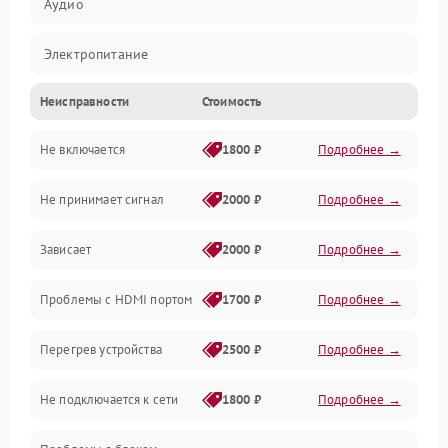
Аудио
Электропитание
Неисправности
Стоимость
Интерфейсы
Не включается
1800 ₽
Подробнее →
Программное обеспечение
Не принимает сигнал
2000 ₽
Подробнее →
ПО
Зависает
2000 ₽
Подробнее →
Оптика
Проблемы с HDMI портом
1700 ₽
Подробнее →
Механические повреждения
Перегрев устройства
2500 ₽
Подробнее →
Управление
Не подключается к сети
1800 ₽
Подробнее →