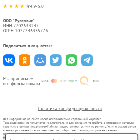
4.9-5.0
ООО "Русервис"
ИНН 7702633247
ОГРН 1077746335776
Поделиться в соц. сетях:
Мы принимаем
все формы оплаты
Политика конфиденциальности
Вся информация на сайте носит исключительно справочный характер.
Товарные знаки используются исключительно для описания устройств, в отношении которых
сервисные центры tmb.pioneer-fixim.ru предоставляют услуги по ремонту. Услуги оказываются
в неавторизованных сервисных центрах tmb.pioneer-fixim.ru, которые не связаны с
правообладателями товарных знаков или их официальными представителями.
Ремонт осуществляется для устройств, уже введенных в гражданский оборот в соответствии