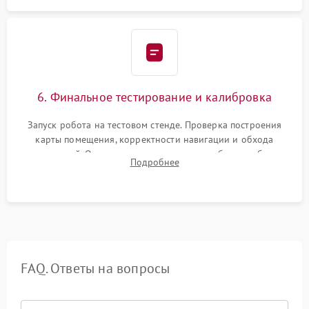
6. Финальное тестирование и калибровка
Запуск робота на тестовом стенде. Проверка построения
карты помещения, корректности навигации и обхода
препятствий. Оценка силы всасывания и работы турбины.
Подробнее
Тестирование автоматического возврата на док-станцию и
процесса зарядки.
FAQ. Ответы на вопросы