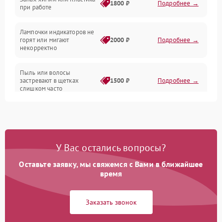
1800 ₽
Подробнее →
при работе
Проблемы с механикой
Лампочки индикаторов не
горят или мигают
2000 ₽
Подробнее →
Батарея
некорректно
Режим работы
Пыль или волосы
застревают в щетках
1500 ₽
Подробнее →
слишком часто
Программные сбои
У Вас остались вопросы?
Оставьте заявку, мы свяжемся с Вами в ближайшее
время
Заказать звонок