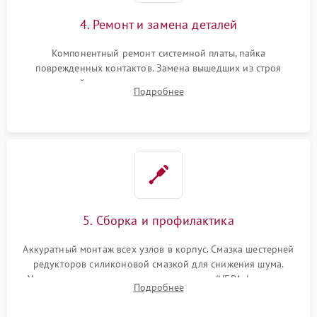
4. Ремонт и замена деталей
Компонентный ремонт системной платы, пайка
поврежденных контактов. Замена вышедших из строя
двигателей, изношенного аккумулятора, неисправного
Подробнее
лидара или помпы подачи воды. Восстановление шлейфов и
устранение последствий попадания влаги.
5. Сборка и профилактика
Аккуратный монтаж всех узлов в корпус. Смазка шестерней
редукторов силиконовой смазкой для снижения шума.
Установка новых расходных материалов (HEPA-фильтров,
Подробнее
микрофибры, щеток). Надежная фиксация разъемов и
проверка герметичности водяного контура.