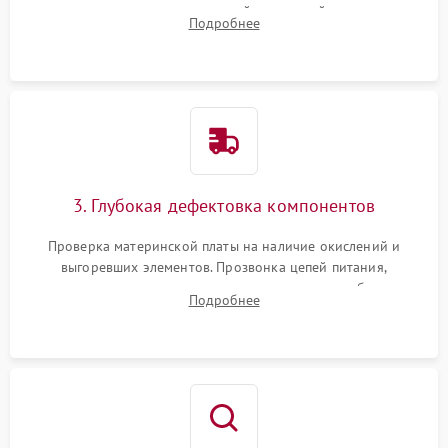
очистка внутренних полостей, шестерней и плат от
Подробнее
скопившейся пыли, волос и шерсти животных с
использованием сжатого воздуха и щеток.
3. Глубокая дефектовка компонентов
Проверка материнской платы на наличие окислений и
выгоревших элементов. Прозвонка цепей питания,
тестирование приводных моторов колес и турбины
Подробнее
всасывания. Оценка состояния оптических и инфракрасных
датчиков, а также механизма лазерного дальномера.