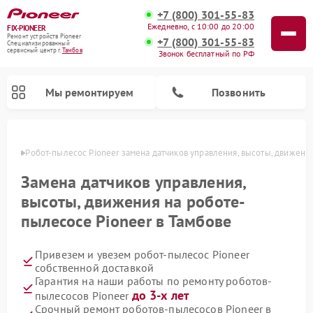
+7 (800) 301-55-83
Ежедневно, с 10:00 до 20:00
FIX-PIONEER
Ремонт устройств Pioneer
+7 (800) 301-55-83
Специализированный
cервисный центр г.
Тамбов
Звонок бесплатный по РФ
Мы ремонтируем
Позвонить
мбове
Робот-пылесос Pioneer замена датчиков управления, высоты, движени
Замена датчиков управления,
высоты, движения на роботе-
пылесосе Pioneer в Тамбове
Привезем и увезем робот-пылесос Pioneer
собственной доставкой
Гарантия на наши работы по ремонту роботов-
Ремонт микшерных пультов Pioneer
Ремонт акустических систем Pioneer
Ремонт проигрывателей винила Pioneer
Ремонт парогенераторов Pioneer
до 3-х лет
пылесосов Pioneer
Срочный ремонт роботов-пылесосов Pioneer в