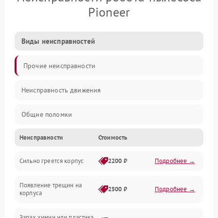
Pioneer
Виды неисправностей
Прочие неисправности
Неисправность движения
Общие поломки
Неисправности
Стоимость
Неисправность датчиков
Сильно греется корпус
2200 ₽
Подробнее →
Неисправность программного обеспечения
Появление трещин на
Проблемы с сигналом
2500 ₽
Подробнее →
корпуса
Неисправность резервуаров и систем подачи воды
Запах химии или пластика