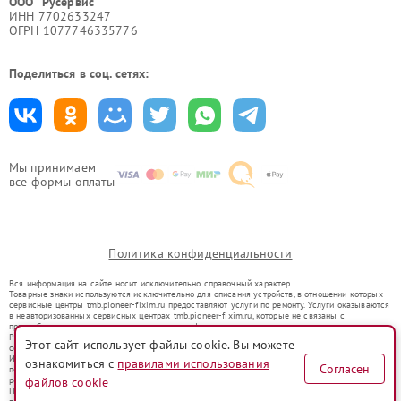
ООО "Русервис"
ИНН 7702633247
ОГРН 1077746335776
Поделиться в соц. сетях:
Мы принимаем
все формы оплаты
Политика конфиденциальности
Вся информация на сайте носит исключительно справочный характер.
Товарные знаки используются исключительно для описания устройств, в отношении которых
сервисные центры tmb.pioneer-fixim.ru предоставляют услуги по ремонту. Услуги оказываются
в неавторизованных сервисных центрах tmb.pioneer-fixim.ru, которые не связаны с
правообладателями товарных знаков или их официальными представителями.
Ремонт осуществляется для устройств, уже введенных в гражданский оборот в соответствии
Этот сайт использует файлы cookie. Вы можете
со статьей 1487 ГК РФ.
Использование товарных знаков не преследует цели индивидуализации услуг или введения
ознакомиться с
правилами использования
Согласен
потребителей в заблуждение, а служит для информирования о предоставляемых услугах по
ремонту техники указанных брендов.
файлов cookie
Представленная на сайте информация не является публичной офертой, определяемой