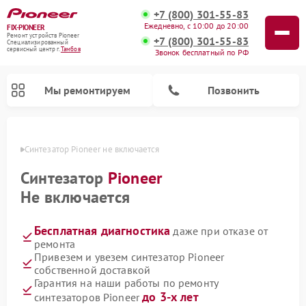
+7 (800) 301-55-83
Ежедневно, с 10:00 до 20:00
FIX-PIONEER
Ремонт устройств Pioneer
+7 (800) 301-55-83
Специализированный
cервисный центр г.
Тамбов
Звонок бесплатный по РФ
Мы ремонтируем
Позвонить
мбове
Синтезатор Pioneer не включается
Синтезатор
Pioneer
Не включается
Бесплатная диагностика
даже при отказе от
ремонта
Привезем и увезем синтезатор Pioneer
собственной доставкой
Ремонт микшерных пультов Pioneer
Ремонт акустических систем Pioneer
Ремонт проигрывателей винила Pioneer
Ремонт парогенераторов Pioneer
Ремонт роботов-пылесосов Pioneer
Гарантия на наши работы по ремонту
до 3-х лет
синтезаторов Pioneer