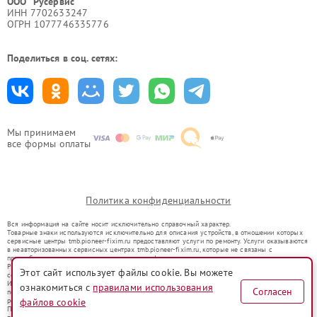
ООО "Русервис"
ИНН 7702633247
ОГРН 1077746335776
Поделиться в соц. сетях:
Мы принимаем
все формы оплаты
Политика конфиденциальности
Вся информация на сайте носит исключительно справочный характер.
Товарные знаки используются исключительно для описания устройств, в отношении которых
сервисные центры tmb.pioneer-fixim.ru предоставляют услуги по ремонту. Услуги оказываются
в неавторизованных сервисных центрах tmb.pioneer-fixim.ru, которые не связаны с
правообладателями товарных знаков или их официальными представителями.
Ремонт осуществляется для устройств, уже введенных в гражданский оборот в соответствии
Этот сайт использует файлы cookie. Вы можете
со статьей 1487 ГК РФ.
Использование товарных знаков не преследует цели индивидуализации услуг или введения
ознакомиться с
правилами использования
Согласен
потребителей в заблуждение, а служит для информирования о предоставляемых услугах по
ремонту техники указанных брендов.
файлов cookie
Представленная на сайте информация не является публичной офертой, определяемой