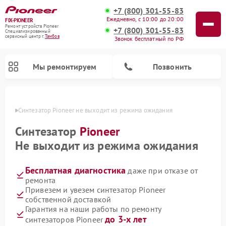
+7 (800) 301-55-83
Ежедневно, с 10:00 до 20:00
FIX-PIONEER
Ремонт устройств Pioneer
+7 (800) 301-55-83
Специализированный
cервисный центр г.
Тамбов
Звонок бесплатный по РФ
Мы ремонтируем
Позвонить
мбове
Синтезатор Pioneer не выходит из режима ожидания
Синтезатор
Pioneer
Не выходит из режима ожидания
Бесплатная диагностика
даже при отказе от
ремонта
Привезем и увезем синтезатор Pioneer
собственной доставкой
Ремонт микшерных пультов Pioneer
Ремонт акустических систем Pioneer
Ремонт проигрывателей винила Pioneer
Ремонт парогенераторов Pioneer
Ремонт роботов-пылесосов Pioneer
Гарантия на наши работы по ремонту
до 3-х лет
синтезаторов Pioneer