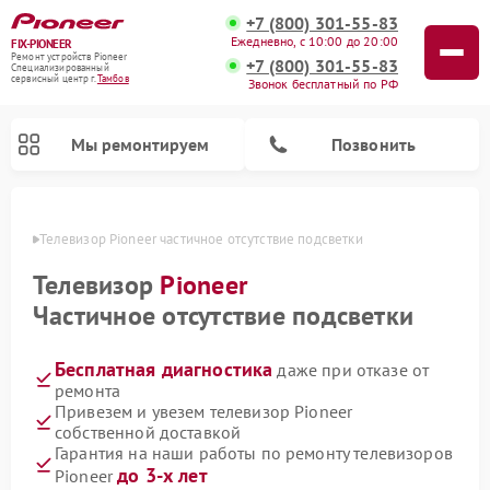
+7 (800) 301-55-83
Ежедневно, с 10:00 до 20:00
FIX-PIONEER
Ремонт устройств Pioneer
+7 (800) 301-55-83
Специализированный
cервисный центр г.
Тамбов
Звонок бесплатный по РФ
Мы ремонтируем
Позвонить
мбове
Телевизор Pioneer частичное отсутствие подсветки
Телевизор
Pioneer
Частичное отсутствие подсветки
Бесплатная диагностика
даже при отказе от
ремонта
Привезем и увезем телевизор Pioneer
собственной доставкой
Ремонт парогенераторов Pioneer
Ремонт роботов-пылесосов Pioneer
Ремонт акустических систем Pioneer
Ремонт проигрывателей винила Pioneer
Ремонт микшерных пультов Pioneer
Гарантия на наши работы по ремонту телевизоров
до 3-х лет
Pioneer