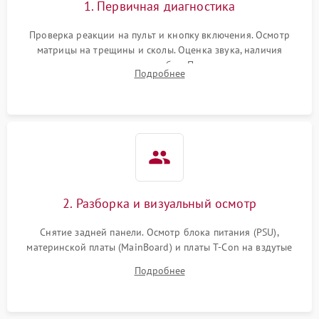
1. Первичная диагностика
Проверка реакции на пульт и кнопку включения. Осмотр
матрицы на трещины и сколы. Оценка звука, наличия
подсветки и индикаторов ошибок. Подключение тестовых
Подробнее
источников сигнала для выявления симптомов поломки.
2. Разборка и визуальный осмотр
Снятие задней панели. Осмотр блока питания (PSU),
материнской платы (MainBoard) и платы T-Con на вздутые
конденсаторы, прогары, окисления и микротрещины.
Подробнее
Проверка надежности фиксации и целостности шлейфов.