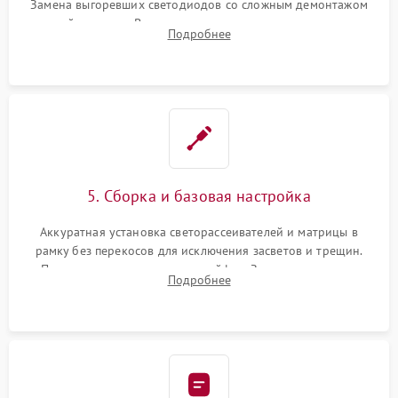
Замена выгоревших светодиодов со сложным демонтажом
хрупкой матрицы. Восстановление поврежденных дорожек,
Подробнее
прошивка микросхем памяти EEPROM
5. Сборка и базовая настройка
Аккуратная установка светорассеивателей и матрицы в
рамку без перекосов для исключения засветов и трещин.
Подключение внутренних шлейфов. Закрытие корпуса.
Подробнее
Сброс настроек и обновление программного обеспечения.