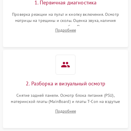
1. Первичная диагностика
Проверка реакции на пульт и кнопку включения. Осмотр
матрицы на трещины и сколы. Оценка звука, наличия
подсветки и индикаторов ошибок. Подключение тестовых
Подробнее
источников сигнала для выявления симптомов поломки.
2. Разборка и визуальный осмотр
Снятие задней панели. Осмотр блока питания (PSU),
материнской платы (MainBoard) и платы T-Con на вздутые
конденсаторы, прогары, окисления и микротрещины.
Подробнее
Проверка надежности фиксации и целостности шлейфов.