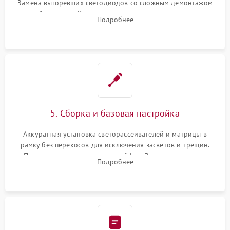
Замена выгоревших светодиодов со сложным демонтажом
хрупкой матрицы. Восстановление поврежденных дорожек,
Подробнее
прошивка микросхем памяти EEPROM
5. Сборка и базовая настройка
Аккуратная установка светорассеивателей и матрицы в
рамку без перекосов для исключения засветов и трещин.
Подключение внутренних шлейфов. Закрытие корпуса.
Подробнее
Сброс настроек и обновление программного обеспечения.