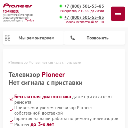
+7 (800) 301-55-83
Ежедневно, с 10:00 до 20:00
FIX-PIONEER
Ремонт устройств Pioneer
+7 (800) 301-55-83
Специализированный
cервисный центр г.
Тамбов
Звонок бесплатный по РФ
Мы ремонтируем
Позвонить
мбове
Телевизор Pioneer нет сигнала с приставки
Телевизор
Pioneer
Нет сигнала с приставки
Бесплатная диагностика
даже при отказе от
ремонта
Привезем и увезем телевизор Pioneer
собственной доставкой
Ремонт парогенераторов Pioneer
Ремонт роботов-пылесосов Pioneer
Ремонт акустических систем Pioneer
Ремонт проигрывателей винила Pioneer
Ремонт микшерных пультов Pioneer
Гарантия на наши работы по ремонту телевизоров
до 3-х лет
Pioneer