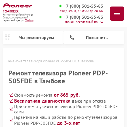
+7 (800) 301-55-83
Ежедневно, с 10:00 до 20:00
FIX-PIONEER
Ремонт устройств Pioneer
+7 (800) 301-55-83
Специализированный
cервисный центр г.
Тамбов
Звонок бесплатный по РФ
Мы ремонтируем
Позвонить
мбове
Ремонт телевизора Pioneer PDP-505FDE в Тамбове
Ремонт телевизора Pioneer PDP-
505FDE в Тамбове
от 865 руб.
Стоимость ремонта
Бесплатная диагностика
даже при отказе
Привезем и увезем телевизор Pioneer PDP-505FDE
сами
Ремонт парогенераторов Pioneer
Ремонт роботов-пылесосов Pioneer
Ремонт акустических систем Pioneer
Ремонт проигрывателей винила Pioneer
Ремонт микшерных пультов Pioneer
Гарантия на наши работы по ремонту телевизоров
до 3-х лет
Pioneer PDP-505FDE