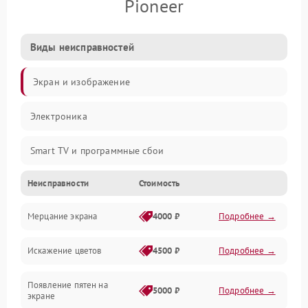
Pioneer
Виды неисправностей
Экран и изображение
Электроника
Smart TV и программные сбои
Неисправности
Стоимость
Питание и запуск
Мерцание экрана
4000 ₽
Подробнее →
Подсветка и LED-модули
Искажение цветов
4500 ₽
Подробнее →
Звук и аудиосистема
Появление пятен на
Сигнал и приём каналов
5000 ₽
Подробнее →
экране