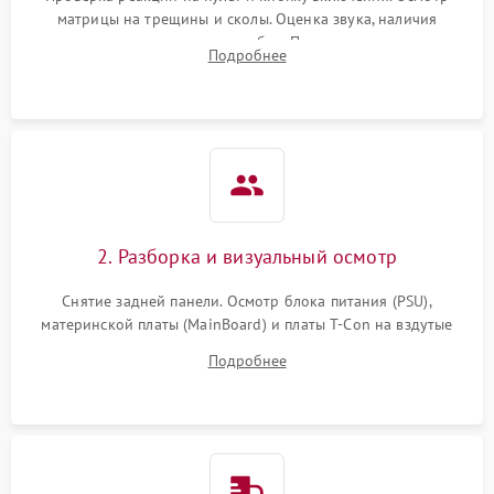
матрицы на трещины и сколы. Оценка звука, наличия
подсветки и индикаторов ошибок. Подключение тестовых
Подробнее
источников сигнала для выявления симптомов поломки.
2. Разборка и визуальный осмотр
Снятие задней панели. Осмотр блока питания (PSU),
материнской платы (MainBoard) и платы T-Con на вздутые
конденсаторы, прогары, окисления и микротрещины.
Подробнее
Проверка надежности фиксации и целостности шлейфов.