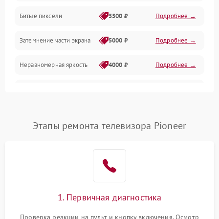
Разъёмы и интерфейсы
Битые пиксели
5500 ₽
Подробнее →
Механические повреждения
Затемнение части экрана
5000 ₽
Подробнее →
Программное обеспечение
Неравномерная яркость
4000 ₽
Подробнее →
Корпус и механика
Выгорание матрицы
6000 ₽
Подробнее →
Пульт и управление
Этапы ремонта телевизора Pioneer
Сеть и подключения
Аудио
Сетевая
1. Первичная диагностика
Проверка реакции на пульт и кнопку включения. Осмотр