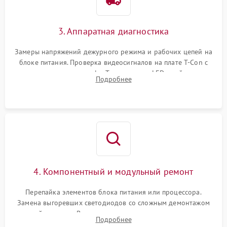
3. Аппаратная диагностика
Замеры напряжений дежурного режима и рабочих цепей на
блоке питания. Проверка видеосигналов на плате T-Con с
помощью осциллографа. Тестирование LED-драйвера и
Подробнее
светодиодных планок подсветки мультиметром.
4. Компонентный и модульный ремонт
Перепайка элементов блока питания или процессора.
Замена выгоревших светодиодов со сложным демонтажом
хрупкой матрицы. Восстановление поврежденных дорожек,
Подробнее
прошивка микросхем памяти EEPROM