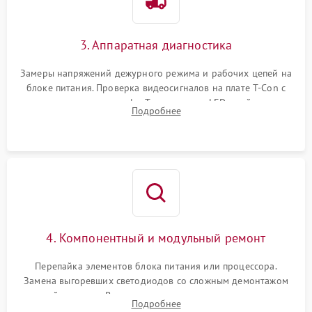
3. Аппаратная диагностика
Замеры напряжений дежурного режима и рабочих цепей на
блоке питания. Проверка видеосигналов на плате T-Con с
помощью осциллографа. Тестирование LED-драйвера и
Подробнее
светодиодных планок подсветки мультиметром.
4. Компонентный и модульный ремонт
Перепайка элементов блока питания или процессора.
Замена выгоревших светодиодов со сложным демонтажом
хрупкой матрицы. Восстановление поврежденных дорожек,
Подробнее
прошивка микросхем памяти EEPROM