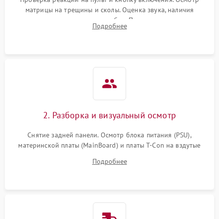
матрицы на трещины и сколы. Оценка звука, наличия
подсветки и индикаторов ошибок. Подключение тестовых
Подробнее
источников сигнала для выявления симптомов поломки.
2. Разборка и визуальный осмотр
Снятие задней панели. Осмотр блока питания (PSU),
материнской платы (MainBoard) и платы T-Con на вздутые
конденсаторы, прогары, окисления и микротрещины.
Подробнее
Проверка надежности фиксации и целостности шлейфов.