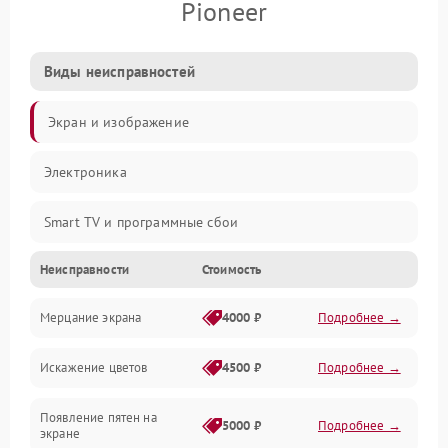
Pioneer
Виды неисправностей
Экран и изображение
Электроника
Smart TV и программные сбои
Неисправности
Стоимость
Питание и запуск
Мерцание экрана
4000 ₽
Подробнее →
Подсветка и LED-модули
Искажение цветов
4500 ₽
Подробнее →
Звук и аудиосистема
Появление пятен на
Сигнал и приём каналов
5000 ₽
Подробнее →
экране