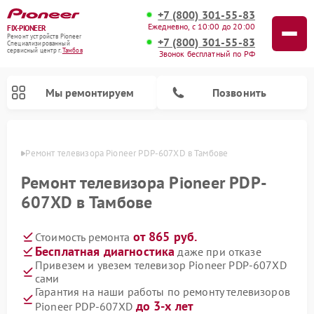
+7 (800) 301-55-83
Ежедневно, с 10:00 до 20:00
FIX-PIONEER
Ремонт устройств Pioneer
+7 (800) 301-55-83
Специализированный
cервисный центр г.
Тамбов
Звонок бесплатный по РФ
Мы ремонтируем
Позвонить
мбове
Ремонт телевизора Pioneer PDP-607XD в Тамбове
Ремонт телевизора Pioneer PDP-
607XD в Тамбове
от 865 руб.
Стоимость ремонта
Бесплатная диагностика
даже при отказе
Привезем и увезем телевизор Pioneer PDP-607XD
сами
Ремонт парогенераторов Pioneer
Ремонт роботов-пылесосов Pioneer
Ремонт акустических систем Pioneer
Ремонт проигрывателей винила Pioneer
Ремонт микшерных пультов Pioneer
Гарантия на наши работы по ремонту телевизоров
до 3-х лет
Pioneer PDP-607XD