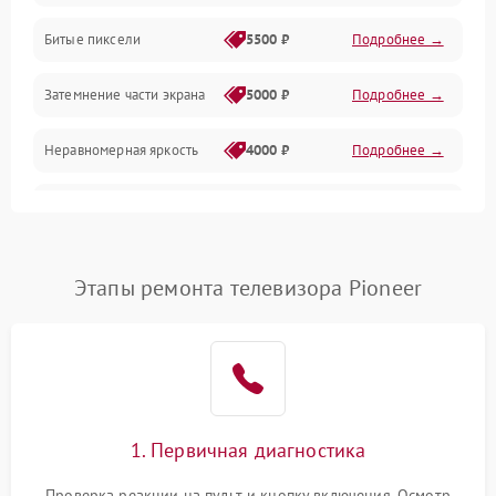
Разъёмы и интерфейсы
Битые пиксели
5500 ₽
Подробнее →
Механические повреждения
Затемнение части экрана
5000 ₽
Подробнее →
Программное обеспечение
Неравномерная яркость
4000 ₽
Подробнее →
Корпус и механика
Выгорание матрицы
6000 ₽
Подробнее →
Пульт и управление
Этапы ремонта телевизора Pioneer
Сеть и подключения
Аудио
Сетевая
1. Первичная диагностика
Проверка реакции на пульт и кнопку включения. Осмотр