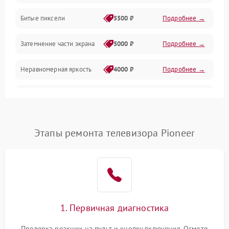
Разъёмы и интерфейсы
Битые пиксели
5500 ₽
Подробнее →
Механические повреждения
Затемнение части экрана
5000 ₽
Подробнее →
Программное обеспечение
Неравномерная яркость
4000 ₽
Подробнее →
Корпус и механика
Выгорание матрицы
6000 ₽
Подробнее →
Пульт и управление
Этапы ремонта телевизора Pioneer
Сеть и подключения
Аудио
Сетевая
1. Первичная диагностика
Проверка реакции на пульт и кнопку включения. Осмотр