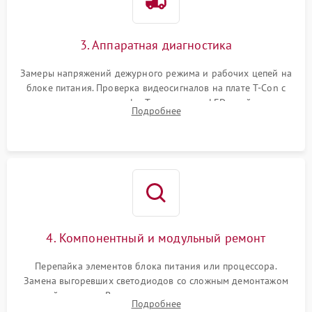
3. Аппаратная диагностика
Замеры напряжений дежурного режима и рабочих цепей на
блоке питания. Проверка видеосигналов на плате T-Con с
помощью осциллографа. Тестирование LED-драйвера и
Подробнее
светодиодных планок подсветки мультиметром.
4. Компонентный и модульный ремонт
Перепайка элементов блока питания или процессора.
Замена выгоревших светодиодов со сложным демонтажом
хрупкой матрицы. Восстановление поврежденных дорожек,
Подробнее
прошивка микросхем памяти EEPROM