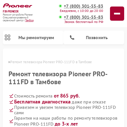
+7 (800) 301-55-83
Ежедневно, с 10:00 до 20:00
FIX-PIONEER
Ремонт устройств Pioneer
+7 (800) 301-55-83
Специализированный
cервисный центр г.
Тамбов
Звонок бесплатный по РФ
Мы ремонтируем
Позвонить
мбове
Ремонт телевизора Pioneer PRO-111FD в Тамбове
Ремонт телевизора Pioneer PRO-
111FD в Тамбове
от 865 руб.
Стоимость ремонта
Бесплатная диагностика
даже при отказе
Привезем и увезем телевизор Pioneer PRO-111FD
сами
Ремонт парогенераторов Pioneer
Ремонт роботов-пылесосов Pioneer
Ремонт акустических систем Pioneer
Ремонт проигрывателей винила Pioneer
Ремонт микшерных пультов Pioneer
Гарантия на наши работы по ремонту телевизоров
до 3-х лет
Pioneer PRO-111FD