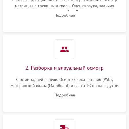
матрицы на трещины и сколы. Оценка звука, наличия
подсветки и индикаторов ошибок. Подключение тестовых
Подробнее
источников сигнала для выявления симптомов поломки.
2. Разборка и визуальный осмотр
Снятие задней панели. Осмотр блока питания (PSU),
материнской платы (MainBoard) и платы T-Con на вздутые
конденсаторы, прогары, окисления и микротрещины.
Подробнее
Проверка надежности фиксации и целостности шлейфов.