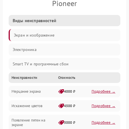
Pioneer
Виды неисправностей
Экран и изображение
Электроника
Smart TV и программные сбои
Неисправности
Стоимость
Питание и запуск
Мерцание экрана
4000 ₽
Подробнее →
Подсветка и LED-модули
Искажение цветов
4500 ₽
Подробнее →
Звук и аудиосистема
Появление пятен на
Сигнал и приём каналов
5000 ₽
Подробнее →
экране