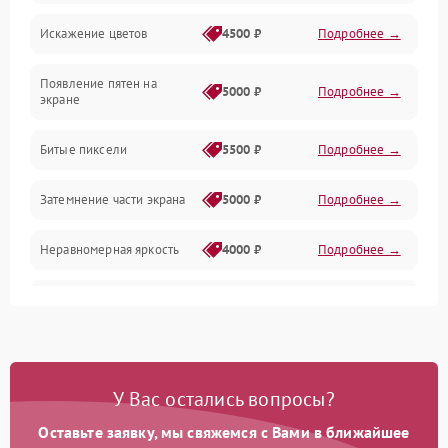
Искажение цветов
4500 ₽
Подробнее →
Звук и аудиосистема
Появление пятен на
Сигнал и приём каналов
5000 ₽
Подробнее →
экране
Разъёмы и интерфейсы
Битые пиксели
5500 ₽
Подробнее →
Механические повреждения
Затемнение части экрана
5000 ₽
Подробнее →
Программное обеспечение
Неравномерная яркость
4000 ₽
Подробнее →
Корпус и механика
Выгорание матрицы
6000 ₽
Подробнее →
Пульт и управление
Сеть и подключения
У Вас остались вопросы?
Оставьте заявку, мы свяжемся с Вами в ближайшее
Аудио