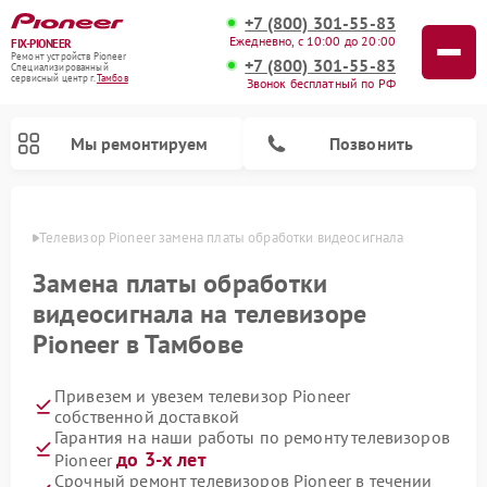
+7 (800) 301-55-83
Ежедневно, с 10:00 до 20:00
FIX-PIONEER
Ремонт устройств Pioneer
+7 (800) 301-55-83
Специализированный
cервисный центр г.
Тамбов
Звонок бесплатный по РФ
Мы ремонтируем
Позвонить
мбове
Телевизор Pioneer замена платы обработки видеосигнала
Замена платы обработки
видеосигнала на телевизоре
Pioneer в Тамбове
Привезем и увезем телевизор Pioneer
собственной доставкой
Гарантия на наши работы по ремонту телевизоров
Ремонт парогенераторов Pioneer
Ремонт роботов-пылесосов Pioneer
Ремонт акустических систем Pioneer
Ремонт проигрывателей винила Pioneer
Ремонт микшерных пультов Pioneer
до 3-х лет
Pioneer
Срочный ремонт телевизоров Pioneer в течении