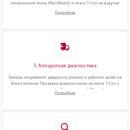
материнской платы (MainBoard) и платы T-Con на вздутые
конденсаторы, прогары, окисления и микротрещины.
Подробнее
Проверка надежности фиксации и целостности шлейфов.
3. Аппаратная диагностика
Замеры напряжений дежурного режима и рабочих цепей на
блоке питания. Проверка видеосигналов на плате T-Con с
помощью осциллографа. Тестирование LED-драйвера и
Подробнее
светодиодных планок подсветки мультиметром.