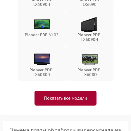
LX5090H
LX6090
Pioneer PDP-V402
Pioneer PDP-
LX6090H
Pioneer PDP-
Pioneer PDP-
LX6080D
LX608D
Показать все модели
Замена платы обработки видеосигнала на