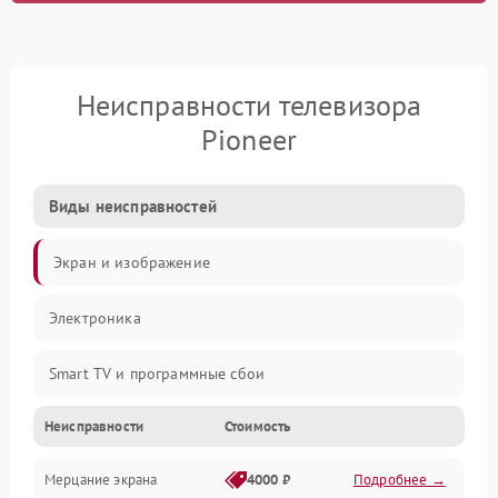
Неисправности телевизора
Pioneer
Виды неисправностей
Экран и изображение
Электроника
Smart TV и программные сбои
Неисправности
Стоимость
Питание и запуск
Мерцание экрана
4000 ₽
Подробнее →
Подсветка и LED-модули