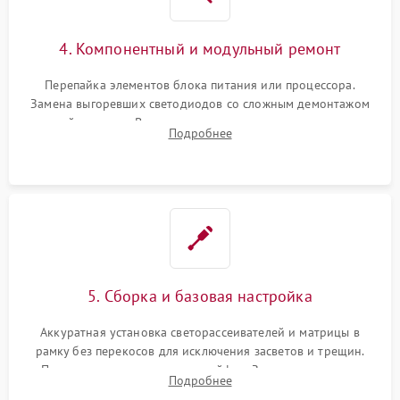
4. Компонентный и модульный ремонт
Перепайка элементов блока питания или процессора.
Замена выгоревших светодиодов со сложным демонтажом
хрупкой матрицы. Восстановление поврежденных дорожек,
Подробнее
прошивка микросхем памяти EEPROM
5. Сборка и базовая настройка
Аккуратная установка светорассеивателей и матрицы в
рамку без перекосов для исключения засветов и трещин.
Подключение внутренних шлейфов. Закрытие корпуса.
Подробнее
Сброс настроек и обновление программного обеспечения.