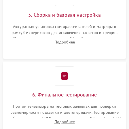
5. Сборка и базовая настройка
Аккуратная установка светорассеивателей и матрицы в
рамку без перекосов для исключения засветов и трещин.
Подключение внутренних шлейфов. Закрытие корпуса.
Подробнее
Сброс настроек и обновление программного обеспечения.
6. Финальное тестирование
Прогон телевизора на тестовых заливках для проверки
равномерности подсветки и цветопередачи. Тестирование
работы разъемов HDMI, динамиков, модуля Wi-Fi и Smart TV
Подробнее
в рабочем режиме в течение нескольких часов.