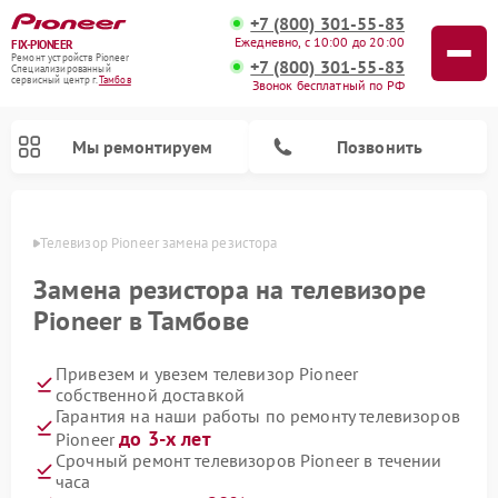
+7 (800) 301-55-83
Ежедневно, с 10:00 до 20:00
FIX-PIONEER
Ремонт устройств Pioneer
+7 (800) 301-55-83
Специализированный
cервисный центр г.
Тамбов
Звонок бесплатный по РФ
Мы ремонтируем
Позвонить
мбове
Телевизор Pioneer замена резистора
Замена резистора на телевизоре
Pioneer в Тамбове
Привезем и увезем телевизор Pioneer
собственной доставкой
Гарантия на наши работы по ремонту телевизоров
до 3-х лет
Pioneer
Ремонт парогенераторов Pioneer
Ремонт роботов-пылесосов Pioneer
Ремонт акустических систем Pioneer
Ремонт проигрывателей винила Pioneer
Ремонт микшерных пультов Pioneer
Срочный ремонт телевизоров Pioneer в течении
часа