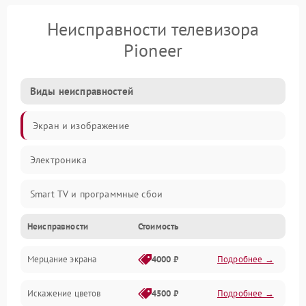
Неисправности телевизора
Pioneer
Виды неисправностей
Экран и изображение
Электроника
Smart TV и программные сбои
Неисправности
Стоимость
Питание и запуск
Мерцание экрана
4000 ₽
Подробнее →
Подсветка и LED-модули
Искажение цветов
4500 ₽
Подробнее →
Звук и аудиосистема