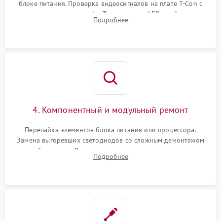
блоке питания. Проверка видеосигналов на плате T-Con с
помощью осциллографа. Тестирование LED-драйвера и
Подробнее
светодиодных планок подсветки мультиметром.
4. Компонентный и модульный ремонт
Перепайка элементов блока питания или процессора.
Замена выгоревших светодиодов со сложным демонтажом
хрупкой матрицы. Восстановление поврежденных дорожек,
Подробнее
прошивка микросхем памяти EEPROM