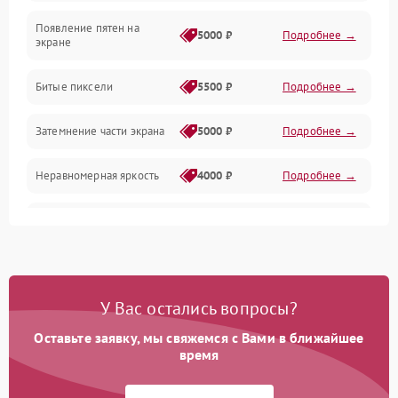
Появление пятен на
Сигнал и приём каналов
5000 ₽
Подробнее →
экране
Разъёмы и интерфейсы
Битые пиксели
5500 ₽
Подробнее →
Механические повреждения
Затемнение части экрана
5000 ₽
Подробнее →
Программное обеспечение
Неравномерная яркость
4000 ₽
Подробнее →
Корпус и механика
Выгорание матрицы
6000 ₽
Подробнее →
Пульт и управление
Сеть и подключения
У Вас остались вопросы?
Оставьте заявку, мы свяжемся с Вами в ближайшее
Аудио
время
Сетевая