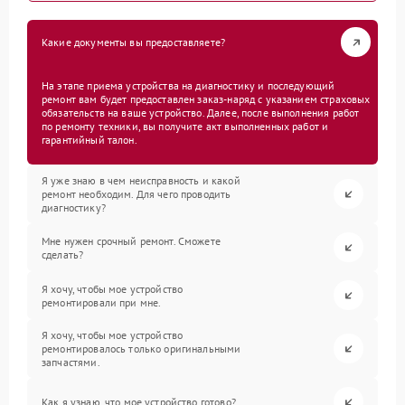
Какие документы вы предоставляете?
На этапе приема устройства на диагностику и последующий
ремонт вам будет предоставлен заказ-наряд с указанием страховых
обязательств на ваше устройство. Далее, после выполнения работ
по ремонту техники, вы получите акт выполненных работ и
гарантийный талон.
Я уже знаю в чем неисправность и какой
ремонт необходим. Для чего проводить
диагностику?
Мне нужен срочный ремонт. Сможете
сделать?
Я хочу, чтобы мое устройство
ремонтировали при мне.
Я хочу, чтобы мое устройство
ремонтировалось только оригинальными
запчастями.
Как я узнаю, что мое устройство готово?