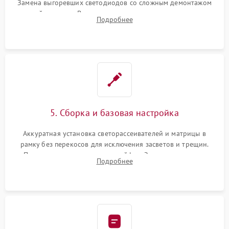
Замена выгоревших светодиодов со сложным демонтажом
хрупкой матрицы. Восстановление поврежденных дорожек,
Подробнее
прошивка микросхем памяти EEPROM
5. Сборка и базовая настройка
Аккуратная установка светорассеивателей и матрицы в
рамку без перекосов для исключения засветов и трещин.
Подключение внутренних шлейфов. Закрытие корпуса.
Подробнее
Сброс настроек и обновление программного обеспечения.