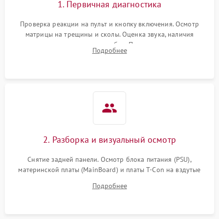
1. Первичная диагностика
Проверка реакции на пульт и кнопку включения. Осмотр
матрицы на трещины и сколы. Оценка звука, наличия
подсветки и индикаторов ошибок. Подключение тестовых
Подробнее
источников сигнала для выявления симптомов поломки.
2. Разборка и визуальный осмотр
Снятие задней панели. Осмотр блока питания (PSU),
материнской платы (MainBoard) и платы T-Con на вздутые
конденсаторы, прогары, окисления и микротрещины.
Подробнее
Проверка надежности фиксации и целостности шлейфов.