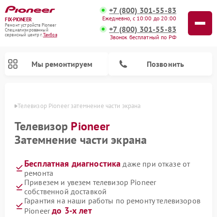
+7 (800) 301-55-83
Ежедневно, с 10:00 до 20:00
FIX-PIONEER
Ремонт устройств Pioneer
+7 (800) 301-55-83
Специализированный
cервисный центр г.
Тамбов
Звонок бесплатный по РФ
Мы ремонтируем
Позвонить
мбове
Телевизор Pioneer затемнение части экрана
Телевизор
Pioneer
Затемнение части экрана
Бесплатная диагностика
даже при отказе от
ремонта
Привезем и увезем телевизор Pioneer
собственной доставкой
Ремонт парогенераторов Pioneer
Ремонт роботов-пылесосов Pioneer
Ремонт акустических систем Pioneer
Ремонт проигрывателей винила Pioneer
Ремонт микшерных пультов Pioneer
Гарантия на наши работы по ремонту телевизоров
до 3-х лет
Pioneer