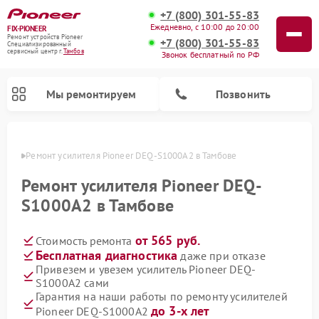
+7 (800) 301-55-83
Ежедневно, с 10:00 до 20:00
FIX-PIONEER
Ремонт устройств Pioneer
+7 (800) 301-55-83
Специализированный
cервисный центр г.
Тамбов
Звонок бесплатный по РФ
Мы ремонтируем
Позвонить
мбове
Ремонт усилителя Pioneer DEQ-S1000A2 в Тамбове
Ремонт усилителя Pioneer DEQ-
S1000A2 в Тамбове
от 565 руб.
Стоимость ремонта
Бесплатная диагностика
даже при отказе
Привезем и увезем усилитель Pioneer DEQ-
S1000A2 сами
Ремонт парогенераторов Pioneer
Ремонт роботов-пылесосов Pioneer
Ремонт акустических систем Pioneer
Ремонт проигрывателей винила Pioneer
Ремонт микшерных пультов Pioneer
Гарантия на наши работы по ремонту усилителей
до 3-х лет
Pioneer DEQ-S1000A2