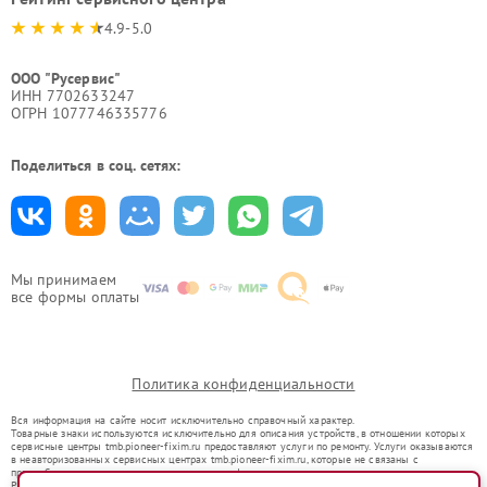
4.9-5.0
ООО "Русервис"
ИНН 7702633247
ОГРН 1077746335776
Поделиться в соц. сетях:
Мы принимаем
все формы оплаты
Политика конфиденциальности
Вся информация на сайте носит исключительно справочный характер.
Товарные знаки используются исключительно для описания устройств, в отношении которых
сервисные центры tmb.pioneer-fixim.ru предоставляют услуги по ремонту. Услуги оказываются
в неавторизованных сервисных центрах tmb.pioneer-fixim.ru, которые не связаны с
правообладателями товарных знаков или их официальными представителями.
Ремонт осуществляется для устройств, уже введенных в гражданский оборот в соответствии