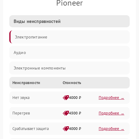
Pioneer
Виды неисправностей
Электропитание
Аудио
Электронные компоненты
Неисправности
Стоимость
Управление
Нет звука
4000 ₽
Подробнее →
Корпус/Герметичность
Перегрев
4500 ₽
Подробнее →
Срабатывает защита
4000 ₽
Подробнее →