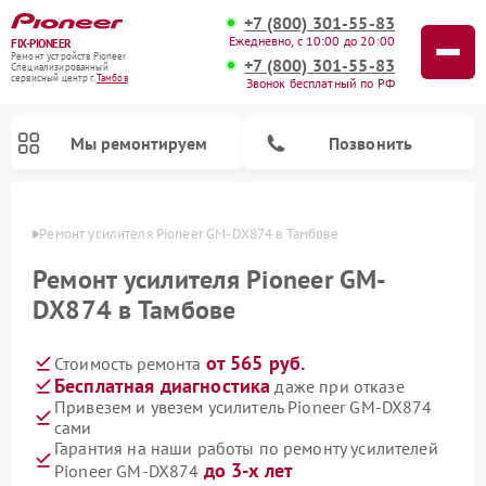
+7 (800) 301-55-83
Ежедневно, с 10:00 до 20:00
FIX-PIONEER
Ремонт устройств Pioneer
+7 (800) 301-55-83
Специализированный
cервисный центр г.
Тамбов
Звонок бесплатный по РФ
Мы ремонтируем
Позвонить
мбове
Ремонт усилителя Pioneer GM-DX874 в Тамбове
Ремонт усилителя Pioneer GM-
DX874 в Тамбове
от 565 руб.
Стоимость ремонта
Бесплатная диагностика
даже при отказе
Привезем и увезем усилитель Pioneer GM-DX874
сами
Ремонт парогенераторов Pioneer
Ремонт роботов-пылесосов Pioneer
Ремонт акустических систем Pioneer
Ремонт проигрывателей винила Pioneer
Ремонт микшерных пультов Pioneer
Гарантия на наши работы по ремонту усилителей
до 3-х лет
Pioneer GM-DX874