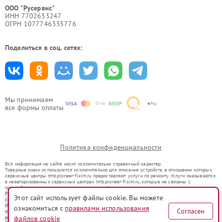
ООО "Русервис"
ИНН 7702633247
ОГРН 1077746335776
Поделиться в соц. сетях:
Мы принимаем
все формы оплаты
Политика конфиденциальности
Вся информация на сайте носит исключительно справочный характер.
Товарные знаки используются исключительно для описания устройств, в отношении которых
сервисные центры tmb.pioneer-fixim.ru предоставляют услуги по ремонту. Услуги оказываются
в неавторизованных сервисных центрах tmb.pioneer-fixim.ru, которые не связаны с
правообладателями товарных знаков или их официальными представителями.
Ремонт осуществляется для устройств, уже введенных в гражданский оборот в соответствии
Этот сайт использует файлы cookie. Вы можете
со статьей 1487 ГК РФ.
Использование товарных знаков не преследует цели индивидуализации услуг или введения
ознакомиться с
правилами использования
Согласен
потребителей в заблуждение, а служит для информирования о предоставляемых услугах по
файлов cookie
ремонту техники указанных брендов.