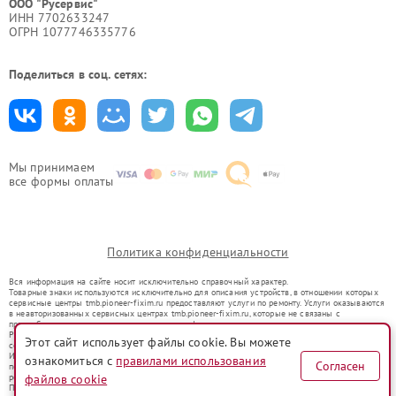
ООО "Русервис"
ИНН 7702633247
ОГРН 1077746335776
Поделиться в соц. сетях:
Мы принимаем
все формы оплаты
Политика конфиденциальности
Вся информация на сайте носит исключительно справочный характер.
Товарные знаки используются исключительно для описания устройств, в отношении которых
сервисные центры tmb.pioneer-fixim.ru предоставляют услуги по ремонту. Услуги оказываются
в неавторизованных сервисных центрах tmb.pioneer-fixim.ru, которые не связаны с
правообладателями товарных знаков или их официальными представителями.
Ремонт осуществляется для устройств, уже введенных в гражданский оборот в соответствии
Этот сайт использует файлы cookie. Вы можете
со статьей 1487 ГК РФ.
Использование товарных знаков не преследует цели индивидуализации услуг или введения
ознакомиться с
правилами использования
Согласен
потребителей в заблуждение, а служит для информирования о предоставляемых услугах по
ремонту техники указанных брендов.
файлов cookie
Представленная на сайте информация не является публичной офертой, определяемой