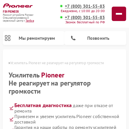
+7 (800) 301-55-83
Ежедневно, с 10:00 до 20:00
FIX-PIONEER
Ремонт устройств Pioneer
+7 (800) 301-55-83
Специализированный
cервисный центр г.
Тамбов
Звонок бесплатный по РФ
Мы ремонтируем
Позвонить
мбове
Усилитель Pioneer не реагирует на регулятор громкости
Усилитель
Pioneer
Не реагирует на регулятор
громкости
Бесплатная диагностика
даже при отказе от
ремонта
Привезем и увезем усилитель Pioneer собственной
Ремонт парогенераторов Pioneer
Ремонт роботов-пылесосов Pioneer
Ремонт акустических систем Pioneer
Ремонт проигрывателей винила Pioneer
Ремонт микшерных пультов Pioneer
доставкой
Гарантия на наши работы по ремонту усилителей