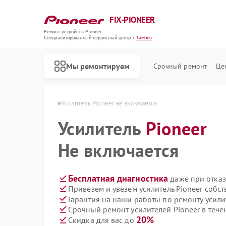
FIX-PIONEER
Ремонт устройств Pioneer
Специализированный cервисный центр г.
Тамбов
Мы ремонтируем
Срочный ремонт
Це
й Pioneer в Тамбове
Усилитель Pioneer не включается
Усилитель
Pioneer
Не включается
Бесплатная диагностика
даже при отказ
Привезем и увезем усилитель Pioneer собс
Гарантия на наши работы по ремонту усили
Срочный ремонт усилителей Pioneer в тече
20%
Скидка для вас до
Ремонт кондиционеров Pioneer
Ремонт микшерных пультов Pioneer
Ремонт парогенераторов Pioneer
Ремонт роботов-пылесосов Pioneer
Ремонт акустических систем Pioneer
Ремонт проигрывателей винила Pioneer