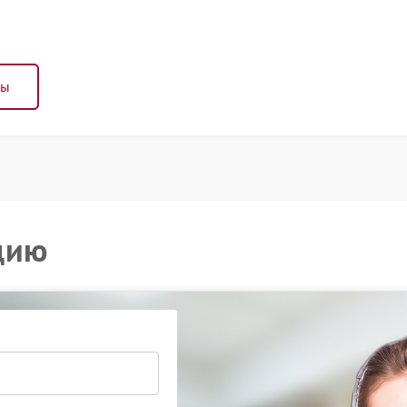
ны
цию