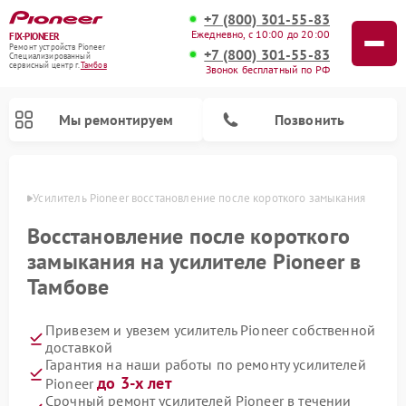
+7 (800) 301-55-83
Ежедневно, с 10:00 до 20:00
FIX-PIONEER
Ремонт устройств Pioneer
+7 (800) 301-55-83
Специализированный
cервисный центр г.
Тамбов
Звонок бесплатный по РФ
Мы ремонтируем
Позвонить
мбове
Усилитель Pioneer восстановление после короткого замыкания
Восстановление после короткого
замыкания на усилителе Pioneer в
Тамбове
Привезем и увезем усилитель Pioneer собственной
доставкой
Гарантия на наши работы по ремонту усилителей
Ремонт парогенераторов Pioneer
Ремонт роботов-пылесосов Pioneer
Ремонт акустических систем Pioneer
Ремонт проигрывателей винила Pioneer
Ремонт микшерных пультов Pioneer
до 3-х лет
Pioneer
Срочный ремонт усилителей Pioneer в течении