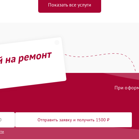
Показать все услуги
й на ремонт
При оформл
Отправить заявку и получить 1500 ₽
сти