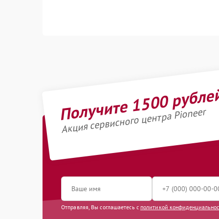
Получите 1500 рубле
Акция сервисного центра Pioneer
Отправляя, Вы соглашаетесь с
политикой конфиденциально