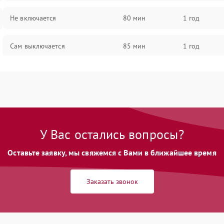
Не включается
80 мин
1 год
Сам выключается
85 мин
1 год
Перегревается
90 мин
1 год
Нет индикации
70 мин
1 год
Ошибка платы питания
90 мин
1 год
У Вас остались вопросы?
Оставьте заявку, мы свяжемся с Вами в ближайшее время
Заказать звонок