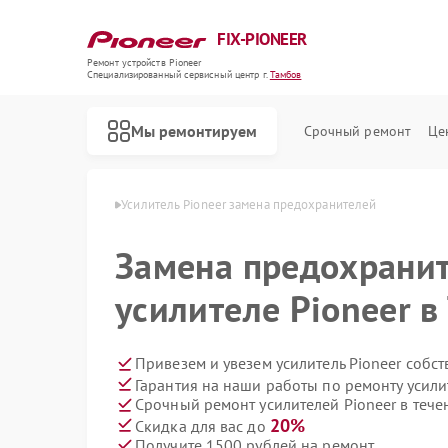
FIX-PIONEER
Ремонт устройств Pioneer
Специализированный cервисный центр г.
Тамбов
Мы ремонтируем
Срочный ремонт
Це
й Pioneer в Тамбове
Усилитель Pioneer замена предохранителей
Замена предохранит
усилителе Pioneer в
Привезем и увезем усилитель Pioneer собс
Гарантия на наши работы по ремонту усили
Срочный ремонт усилителей Pioneer в тече
20%
Скидка для вас до
Получите 1500 рублей на ремонт
Ремонт кондиционеров Pioneer
Ремонт микшерных пультов Pioneer
Ремонт парогенераторов Pioneer
Ремонт роботов-пылесосов Pioneer
Ремонт акустических систем Pioneer
Ремонт проигрывателей винила Pioneer